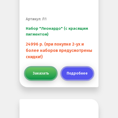
Резиновая крошка
Клей
Артикул: Л1
Наборы для самостоятельной укладки
Набор "Леонардо" (с красящим
пигментом)
Цветная окрашенная крошка Eco Color Mill
Цветная окрашенная крошка EPDM
24996 р. (при покупке 2-ух и
более наборов предусмотрены
Черная SBR крошка
скидки!)
TPV крошка
Оборудование для укладки
Заказать
Подробнее
Детские городки
Игровое оборудование для площадок
Придомовое оборудование
Спортивное оборудование