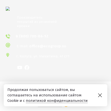
Производитель
покрытий из резиновой
крошки
8 (800) 700-86-52
E-mail:
office@ecogroup.su
г. Калуга,
​ул. Никитина, 41 ст1
Экополис
/
Сайт носит информационный
Продолжая пользоваться сайтом, вы
характер и не является публичной офертой. ©
2026
соглашаетесь на использование сайтом
“Экополис”.
/
Политика конфиденциальности
/
Cookie и с
политикой конфиденциальности
Соглашение
/
Создание сайта