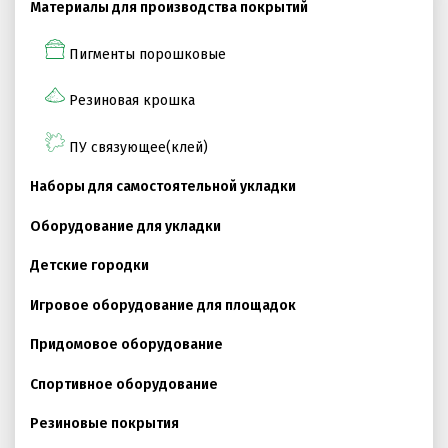
Материалы для производства покрытий
Пигменты порошковые
ПРОЕКТНЫЕ РЕШЕНИЯ ВОДОНЕПРОНИЦАЕМЫХ
ПОКРЫТИЙ
Резиновая крошка
ПРОЕКТНЫЕ РЕШЕНИЯ СПОРТИВНЫХ ПЛОЩАДОК
ПРОЕКТНЫЕ РЕШЕНИЯ ДЕТСКИХ ПЛОЩАДОК
ПУ связующее(клей)
ПРОЕКТНЫЕ РЕШЕНИЯ ПРОФЕССИОНАЛЬНЫХ БЕГОВЫХ
Наборы для самостоятельной укладки
ДОРОЖЕК
Оборудование для укладки
Решение компании “Экополис” под Приказ №1134
Детские городки
Игровое оборудование для площадок
Антискользящее покрытие для бассейна
Придомовое оборудование
Водонепроницаемые покрытия
Спортивное оборудование
Покрытие для отмостки
Резиновые покрытия
Покрытие для эксплуатируемой кровли