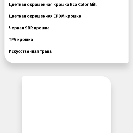
Цветная окрашенная крошка Eco Color Mill
Покрытия детских площадок
Цветная окрашенная EPDM крошка
Покрытия для беговых дорожек
Черная SBR крошка
Покрытия для спортивных площадок
Универсальные антискользящие покрытия
TPV крошка
Искусственная трава
Искусственная трава
Резиновая брусчатка
Резиновая плитка
Резиновый бордюр
Рулонное резиновое покрытие
Каменный ковер
Пигменты порошковые