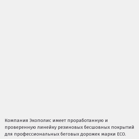
Резиновое покрытие ECO SPORT STANDART
Резиновое покрытие Eco Tech
Резиновое покрытие Eco Running System
Резиновое покрытие ECO SANDWICH
Клиенты и отзывы
Компания Экополис имеет проработанную и
проверенную линейку резиновых бесшовных покрытий
для профессиональных беговых дорожек марки ECO.