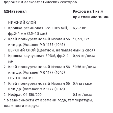
дорожек и легкоатлетических секторов
№
Материал
Расход на 1 кв.м
при толщине 10 мм
НИЖНИЙ СЛОЙ
1
Крошка резиновая Eco Euro Mill,
6,7-7 кг
фр.2-4 мм (2,5-4,5 мм)
2
Клей полиуретановый Изолан 56
*1,2-1,3 кг
или др. (Voramer MR 1177 (1045)
ВЕРХНИЙ СЛОЙ (Цветной, напыляемый, 2 слоя)
1
Крошка каучуковая EPDM, фр.2-4
0,44 кг/кв.м
мм
2
Клей полиуретановый Изолан 56
*0,56 кг/кв.м
или др. (Voramer MR 1177 (1045)
ГРУНТОВАНИЕ
1
Клей полиуретановый Изолан 56
0,4 кг/кв.м
или др. (Voramer MR 1177 (1045)
2
Нефрас С4 150/200
0,1 кг/кв.м
* в зависимости от времени года, температуры,
влажности воздуха