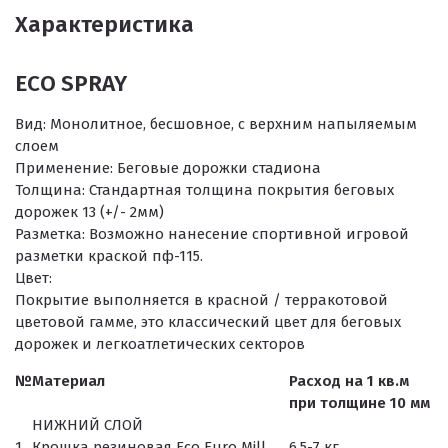
Характеристика
ECO SPRAY
Вид:
Монолитное, бесшовное, с верхним напыляемым
слоем
Применение:
Беговые дорожки стадиона
Толщина:
Стандартная толщина покрытия беговых
дорожек 13 (+/- 2мм)
Разметка:
Возможно нанесение спортивной игровой
разметки краской пф-115.
Цвет:
Покрытие выполняется в красной / терракотовой
цветовой гамме, это классический цвет для беговых
дорожек и легкоатлетических секторов
№
Материал
Расход на 1 кв.м
при толщине 10 мм
НИЖНИЙ СЛОЙ
1
Крошка резиновая Eco Euro Mill,
6,5-7 кг