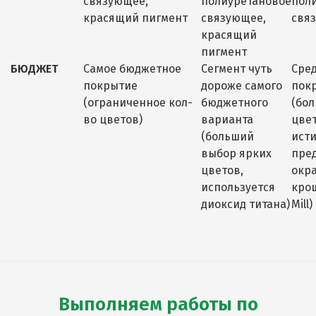
связующее,
полиуретановое
пол
красящий пигмент
связующее,
свя
красящий
пигмент
БЮДЖЕТ
Самое бюджетное
Сегмент чуть
Сре
покрытие
дороже самого
пок
(ограниченное кол-
бюджетного
(бо
во цветов)
варианта
цвет
(больший
ист
выбор ярких
пре
цветов,
окр
используется
крош
диоксид титана)
Mill)
Выполняем работы по