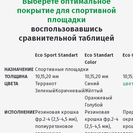
Выберете оптимальное
покрытие для спортивной
площадки
воспользовавшись
сравнительной таблицей
Eco Sport Standart
Eco Standart
Eco 
Color
НАЗНАЧЕНИЕ
Спортивные площадки
ТОЛЩИНА
10,15,20 мм
10,15,20 мм
10,1
ЦВЕТА
Терракот
Синий
цвет
ЗеленыйКоричневый
Жёлтый
Оранжевый
Голубой
ИСПОЛНЕНИЕ
Резиновая крошка
Резиновая
Пре
фр.2-4 (2,5-4,5 мм),
крошка фр.2-4
окр
полиуретановое
(2,5-4,5 мм),
кро