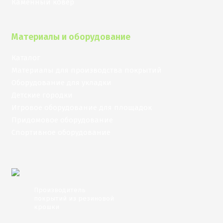
Каменный ковер
Материалы и оборудование
Каталог
Материалы для производства покрытий
Оборудование для укладки
Детские городки
Игровое оборудование для площадок
Придомовое оборудование
Спортивное оборудование
Производитель
покрытий из резиновой
крошки