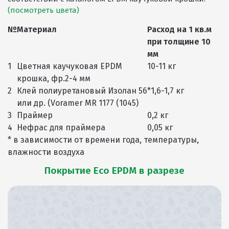
(посмотреть цвета)
№
Материал
Расход на 1 кв.м
при толщине 10
мм
1
Цветная каучуковая EPDM
10-11 кг
крошка, фр.2-4 мм
2
Клей полиуретановый Изолан 56
*1,6-1,7 кг
или др. (Voramer MR 1177 (1045)
3
Праймер
0,2 кг
4
Нефрас для праймера
0,05 кг
* в зависимости от времени года, температуры,
влажности воздуха
Покрытие Eco EPDM в разрезе