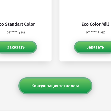
co Standart Color
Eco Color Mill
от **** \ м2
от **** \ м2
Заказать
Заказать
Консультация технолога