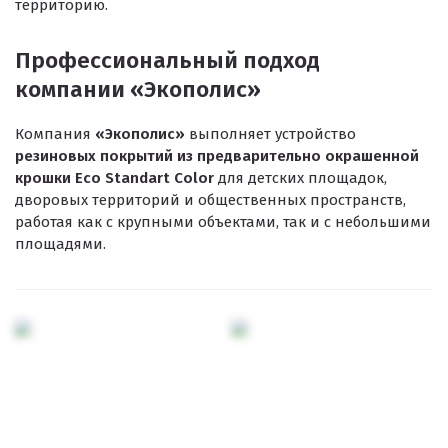
Резиновое покрытие ECO SPORT STANDART
территорию.
Резиновое покрытие Eco Tech
Профессиональный подход
Резиновое покрытие Eco Running System
компании «Экополис»
Резиновое покрытие ECO SANDWICH
Компания
«Экополис»
выполняет устройство
резиновых покрытий из предварительно окрашенной
крошки Eco Standart Color
для детских площадок,
дворовых территорий и общественных пространств,
работая как с крупными объектами, так и с небольшими
площадями.
Клиенты и отзывы