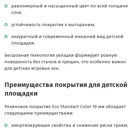
Покрытия для беговых дорожек
равномерный и насыщенный цвет по всей толщине
слоя;
Покрытия для спортивных площадок
Универсальные антискользящие покрытия
устойчивость покрытия к выгоранию;
Искусственная трава
аккуратный и современный внешний вид детской
площадки.
Резиновая брусчатка
Бесшовная технология укладки формирует ровную
Резиновая плитка
поверхность без стыков и трещин, что особенно важно
Резиновый бордюр
для детских игровых зон.
Рулонное резиновое покрытие
Преимущества покрытия для детской
Каменный ковер
площадки
Резиновое покрытие Eco Standart Color 10 мм обладает
следующими преимуществами:
Пигменты порошковые
амортизирующие свойства и снижение риска травм;
Резиновая крошка