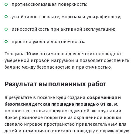
Клей
противоскользящая поверхность;
Наборы для самостоятельной укладки
устойчивость к влаге, морозам и ультрафиолету;
Цветная окрашенная крошка Eco Color Mill
износостойкость при активной эксплуатации;
Цветная окрашенная крошка EPDM
простота ухода и долговечность.
Черная SBR крошка
Толщина
10 мм
оптимальна для детских площадок с
TPV крошка
умеренной игровой нагрузкой и позволяет обеспечить
баланс между безопасностью и практичностью.
Оборудование для укладки
Детские городки
Результат выполненных работ
Игровое оборудование для площадок
В результате в посёлке Куяр создана
современная и
Придомовое оборудование
безопасная детская площадка площадью 81 кв. м
,
полностью готовая к круглогодичной эксплуатации.
Спортивное оборудование
Яркое резиновое покрытие из окрашенной крошки
сделало игровое пространство привлекательным для
Резиновое покрытие
детей и гармонично вписало площадку в окружающую