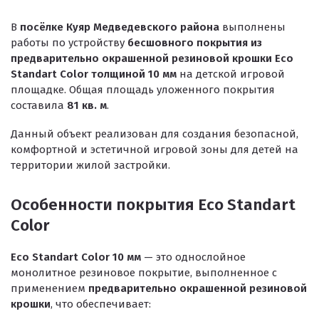
В
посёлке Куяр Медведевского района
выполнены
ПРОЕКТНЫЕ РЕШЕНИЯ ВОДОНЕПРОНИЦАЕМЫХ ПОКРЫТИ
работы по устройству
бесшовного покрытия из
ПРОЕКТНЫЕ РЕШЕНИЯ СПОРТИВНЫХ ПЛОЩАДОК
предварительно окрашенной резиновой крошки Eco
Standart Color толщиной 10 мм
на детской игровой
ПРОЕКТНЫЕ РЕШЕНИЯ ДЕТСКИХ ПЛОЩАДОК
площадке. Общая площадь уложенного покрытия
составила
81 кв. м
.
ПРОЕКТНЫЕ РЕШЕНИЯ ПРОФЕССИОНАЛЬНЫХ БЕГОВЫХ Д
Решение компании “Экополис” под Приказ №1134
Данный объект реализован для создания безопасной,
комфортной и эстетичной игровой зоны для детей на
территории жилой застройки.
Антискользящее покрытие для бассейна
Особенности покрытия Eco Standart
Color
Водонепроницаемые покрытия
Покрытие для отмостки
Eco Standart Color 10 мм
— это однослойное
монолитное резиновое покрытие, выполненное с
Покрытие для эксплуатируемой кровли
применением
предварительно окрашенной резиновой
Покрытия детских площадок
крошки
, что обеспечивает: