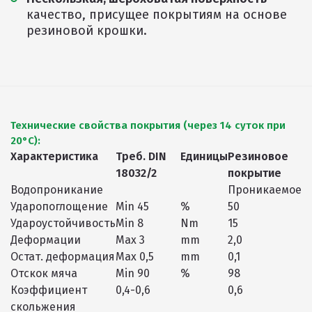
качество, присущее покрытиям на основе
резиновой крошки.
Технические свойства покрытия (через 14 суток при
20°С):
Характеристика
Треб. DIN
Единицы
Резиновое
18032/2
покрытие
Водопроникание
Проникаемое
Ударопоглощение
Min 45
%
50
Удароустойчивость
Min 8
Nm
15
Деформации
Max 3
mm
2,0
Остат. деформация
Max 0,5
mm
0,1
Отскок мяча
Min 90
%
98
Коэффициент
0,4-0,6
0,6
скольжения