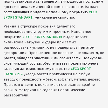
полиуретанового связующего, являющегося последним
Покрытия детских площадок
достижением химической промышленности. Каждая
составляющая придает напольному покрытию
«ECO
Покрытия для беговых дорожек
SPORT STANDART»
уникальные свойства.
Покрытия для спортивных площадок
Резина в структуре покрытия делает его
Универсальные антискользящие покрытия
необыкновенно упругим и прочным. Напольное
покрытие
«ECO SPORT STANDART»
выдерживает
Искусственная трава
гигантские нагрузки и удары при самых
разнообразных условиях, не подвергаясь при этом
Резиновая брусчатка
деформации. Прорезиненное покрытие не ломается, не
Резиновая плитка
рвется, обладает эластичными свойствами. Полиуретан,
скрепляющий состав, обеспечивает покрытию очень
Резиновый бордюр
высокую адгезию, поэтому покрытие
«ECO SPORT
STANDART»
укладывается практически на любую
Рулонное резиновое покрытие
твердую поверхность – бетон, асфальт, металл, дерево.
Каменный ковер
При этом отделить покрытие от основания крайне
сложно. Материал не содержит органические
растворители.
Пигменты порошковые