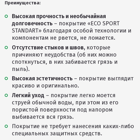
Преимущества:
Резиновое покрытие
Высокая прочность и необычайная
Резиновое покрытие ECO SPORT STANDART
долговечность
– покрытие «ECO SPORT
Резиновое покрытие Eco Tech
STANDART» благодаря особой технологии и
компонентам не рвется, не ломается.
Резиновое покрытие Eco Running System
Отсутствие стыков и швов,
которые
Резиновое покрытие ECO SANDWICH
причиняют неудобства (об них можно
споткнуться, в них забивается грязь и
пыль).
Высокая эстетичность
– покрытие выглядит
красиво и оригинально.
Легкий уход
– покрытие легко моется
струей обычной воды, при этом из его
пористой поверхности под напором
выбивается вся грязь.
Клиенты и отзывы
Покрытие не требует нанесения каких-либо
специальных защитных средств.