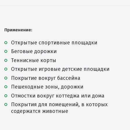
Резиновая крошка
Клей
Наборы для самостоятельной укладки
Применение:
Цветная окрашенная крошка Eco Color Mill
Открытые спортивные площадки
Цветная окрашенная крошка EPDM
Беговые дорожки
Черная SBR крошка
Теннисные корты
Открытые игровые детские площадки
TPV крошка
Покрытие вокруг бассейна
Оборудование для укладки
Пешеходные зоны, дорожки
Детские городки
Отмостки вокруг коттеджа или дома
Игровое оборудование для площадок
Покрытия для помещений, в которых
Придомовое оборудование
содержатся животные
Спортивное оборудование