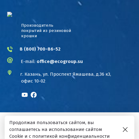
Производитель
покрытий из резиновой
крошки
8 (800) 700-86-52
E-mail:
office@ecogroup.su
г. Казань,
ул. Проспект Ямашева, д.36 к3,
офис 10-02
Экополис
/
Сайт носит информационный
Продолжая пользоваться сайтом, вы
характер и не является публичной офертой. ©
2026
соглашаетесь на использование сайтом
“Экополис”.
/
Политика конфиденциальности
/
Cookie и с
политикой конфиденциальности