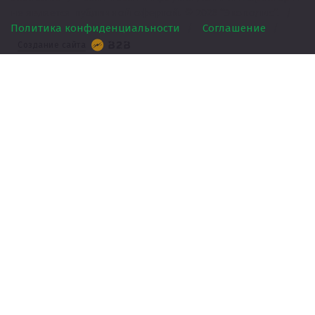
не является публичной офертой. ©
2026
“Экополис”.
/
Политика конфиденциальности
/
Соглашение
/
Создание сайта