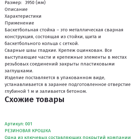
Размер:
3950 (мм)
Описание
ПРОЕКТНЫЕ РЕШЕНИЯ ВОДОНЕПРОНИЦАЕМЫХ ПОКРЫТИ
Характеристики
Применение
ПРОЕКТНЫЕ РЕШЕНИЯ СПОРТИВНЫХ ПЛОЩАДОК
Баскетбольная стойка – это металлическая сварная
ПРОЕКТНЫЕ РЕШЕНИЯ ДЕТСКИХ ПЛОЩАДОК
конструкция, состоящая из стойки, щита и
баскетбольного кольца с сеткой.
ПРОЕКТНЫЕ РЕШЕНИЯ ПРОФЕССИОНАЛЬНЫХ БЕГОВЫХ Д
Сварные швы гладкие. Крепеж оцинкован. Все
выступающие части и крепежные элементы в местах
Решение компании “Экополис” под Приказ №1134
резьбовых соединений закрыты пластиковыми
заглушками.
Изделие поставляется в упакованном виде,
устанавливается в заранее подготовленное отверстие
Антискользящее покрытие для бассейна
глубиной 1 м и заливается бетоном.
Схожие товары
Водонепроницаемые покрытия
Покрытие для отмостки
Покрытие для эксплуатируемой кровли
Артикул: 001
РЕЗИНОВАЯ КРОШКА
Покрытия детских площадок
Одна из ключевых составляющих покрытий компании