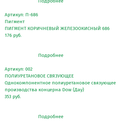
Подробнее
Клей
Наборы для самостоятельной укладки
Артикул: П-686
Пигмент
Цветная окрашенная крошка Eco Color Mill
ПИГМЕНТ КОРИЧНЕВЫЙ ЖЕЛЕЗООКИСНЫЙ 686
176 руб.
Цветная окрашенная крошка EPDM
Черная SBR крошка
Подробнее
TPV крошка
Артикул: 002
Оборудование для укладки
ПОЛИУРЕТАНОВОЕ СВЯЗУЮЩЕЕ
Детские городки
Однокомпонентное полиуретановое связующее
производства концерна Dow (Дау)
Игровое оборудование для площадок
353 руб.
Придомовое оборудование
Спортивное оборудование
Подробнее
Резиновое покрытие