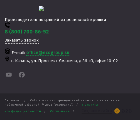
Производитель покрытий из резиновой крошки
8 (800) 700-86-52
Заказать звонок
E-mail:
office@ecogroup.su
г. Казань,
ул. Проспект Ямашева, д.36 к3, офис 10-02
Экополис
/
Сайт носит информационный характер и не является
публичной офертой. ©
2026
“Экополис”.
/
Политика
Создание сайта
конфиденциальности
/
Соглашение
/