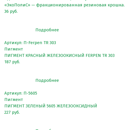
Покрытия для беговых дорожек
«ЭкоПолиС» — фракционированная резиновая крошка.
36 руб.
Покрытия для спортивных площадок
Универсальные антискользящие покрытия
Подробнее
Искусственная трава
Артикул: П-Ferpen TR 303
Резиновая брусчатка
Пигмент
Резиновая плитка
ПИГМЕНТ КРАСНЫЙ ЖЕЛЕЗООКИСНЫЙ FERPEN TR 303
187 руб.
Резиновый бордюр
Рулонное резиновое покрытие
Подробнее
Каменный ковер
Артикул: П-5605
Пигмент
ПИГМЕНТ ЗЕЛЕНЫЙ 5605 ЖЕЛЕЗООКСИДНЫЙ
227 руб.
Пигменты порошковые
Резиновая крошка