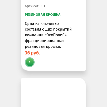
Резиновая крошка
Артикул: 001
Клей
РЕЗИНОВАЯ КРОШКА
Наборы для самостоятельной укладки
Одна из ключевых
составляющих покрытий
Цветная окрашенная крошка Eco Color Mill
компании «ЭкоПолиС» —
Цветная окрашенная крошка EPDM
фракционированная
резиновая крошка.
Черная SBR крошка
36 руб.
TPV крошка
Оборудование для укладки
Детские городки
Игровое оборудование для площадок
Придомовое оборудование
Спортивное оборудование