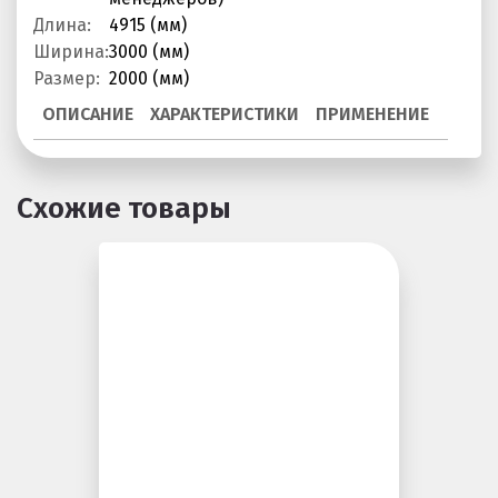
Длина:
4915 (мм)
Покрытия детских площадок
Ширина:
3000 (мм)
Покрытия для беговых дорожек
Размер:
2000 (мм)
Покрытия для спортивных площадок
ОПИСАНИЕ
ХАРАКТЕРИСТИКИ
ПРИМЕНЕНИЕ
Универсальные антискользящие покрытия
Искусственная трава
Схожие товары
Резиновая брусчатка
Резиновая плитка
Резиновый бордюр
Рулонное резиновое покрытие
Каменный ковер
Пигменты порошковые