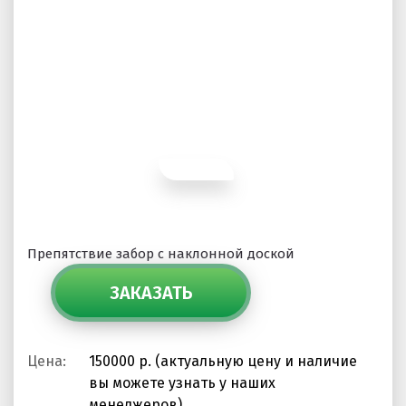
ПРОЕКТНЫЕ РЕШЕНИЯ ВОДОНЕПРОНИЦАЕМЫХ
ПОКРЫТИЙ
ПРОЕКТНЫЕ РЕШЕНИЯ СПОРТИВНЫХ ПЛОЩАДОК
ПРОЕКТНЫЕ РЕШЕНИЯ ДЕТСКИХ ПЛОЩАДОК
ПРОЕКТНЫЕ РЕШЕНИЯ ПРОФЕССИОНАЛЬНЫХ БЕГОВЫХ
ДОРОЖЕК
Решение компании “Экополис” под Приказ №1134
Препятствие забор с наклонной доской
ЗАКАЗАТЬ
Антискользящее покрытие для бассейна
Водонепроницаемые покрытия
Цена:
150000 р. (актуальную цену и наличие
Покрытие для отмостки
вы можете узнать у наших
Покрытие для эксплуатируемой кровли
менеджеров)