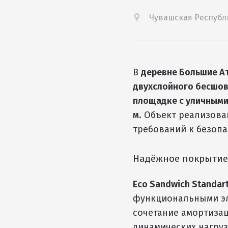
Чувашская Республи
В
деревне Большие А
двухслойного бесшов
площадке с уличным
м
. Объект реализов
требований к безопа
Надёжное покрытие
Eco Sandwich Standart
функциональными эл
сочетание амортизац
динамических нагруз