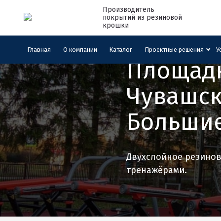
Производитель
покрытий из резиновой
крошки
Главная
›
Кейсы
Главная
О компании
Каталог
Проектные решения
У
Площадк
Чувашск
Большие
Двухслойное резинов
тренажёрами.