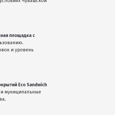
 условиях Чувашской
сная площадка с
льзованию.
овок и уровень
окрытий Eco Sandwich
 и муниципальные
ва.