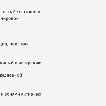
ность без стыков и
енировок.
ации, повышая
чивый к истиранию;
ежедневной
 и зонами активных