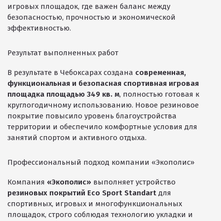
игровых площадок, где важен баланс между
Резиновая крошка
безопасностью, прочностью и экономической
эффективностью.
Клей
Наборы для самостоятельной укладки
Результат выполненных работ
Цветная окрашенная крошка Eco Color Mill
В результате в Чебоксарах создана
современная,
Цветная окрашенная крошка EPDM
функциональная и безопасная спортивная игровая
площадка площадью 349 кв. м
, полностью готовая к
Черная SBR крошка
круглогодичному использованию. Новое резиновое
покрытие повысило уровень благоустройства
TPV крошка
территории и обеспечило комфортные условия для
Оборудование для укладки
занятий спортом и активного отдыха.
Детские городки
Профессиональный подход компании «Экополис»
Игровое оборудование для площадок
Компания
«Экополис»
выполняет устройство
Придомовое оборудование
резиновых покрытий Eco Sport Standart
для
спортивных, игровых и многофункциональных
Спортивное оборудование
площадок, строго соблюдая технологию укладки и