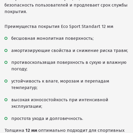
безопасность пользователей и продлевает срок службы
Покрытия детских площадок
покрытия.
Покрытия для беговых дорожек
Преимущества покрытия Eco Sport Standart 12 мм
Покрытия для спортивных площадок
бесшовная монолитная поверхность;
Универсальные антискользящие покрытия
Искусственная трава
амортизирующие свойства и снижение риска травм;
Резиновая брусчатка
противоскользящая поверхность в сухую и влажную
погоду;
Резиновая плитка
Резиновый бордюр
устойчивость к влаге, морозам и перепадам
температур;
Рулонное резиновое покрытие
высокая износостойкость при интенсивной
Каменный ковер
эксплуатации;
простота ухода и долговечность.
Пигменты порошковые
Толщина
12 мм
оптимально подходит для спортивных