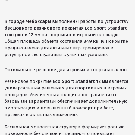
ПРОЕКТНЫЕ РЕШЕНИЯ ВОДОНЕПРОНИЦАЕМЫХ
В
городе Чебоксары
выполнены работы по устройству
ПОКРЫТИЙ
бесшовного резинового покрытия Eco Sport Standart
ПРОЕКТНЫЕ РЕШЕНИЯ СПОРТИВНЫХ ПЛОЩАДОК
толщиной 12 мм
на спортивной игровой площадке.
Общая площадь объекта составила
349 кв. м
. Покрытие
ПРОЕКТНЫЕ РЕШЕНИЯ ДЕТСКИХ ПЛОЩАДОК
предназначено для активных игр, тренировок и
регулярной эксплуатации в уличных условиях.
ПРОЕКТНЫЕ РЕШЕНИЯ ПРОФЕССИОНАЛЬНЫХ БЕГОВЫХ
ДОРОЖЕК
Оптимальное решение для игровых и спортивных зон
Решение компании “Экополис” под Приказ №1134
Резиновое покрытие
Eco Sport Standart 12 мм
является
универсальным решением для спортивных и игровых
площадок. Увеличенная толщина по сравнению с
Антискользящее покрытие для бассейна
базовыми вариантами обеспечивает дополнительную
амортизацию и повышенный комфорт при беге,
Водонепроницаемые покрытия
прыжках и активных движениях.
Покрытие для отмостки
Бесшовная монолитная структура формирует ровную
Покрытие для эксплуатируемой кровли
поверхность без стыков и трещин, что повышает