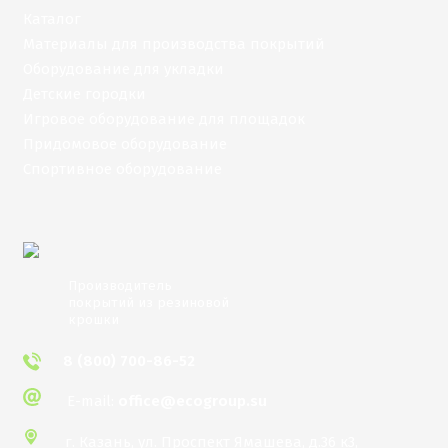
Каталог
Материалы для производства покрытий
Оборудование для укладки
Детские городки
Игровое оборудование для площадок
Придомовое оборудование
Спортивное оборудование
Производитель
покрытий из резиновой
крошки
8 (800) 700-86-52
E-mail:
office@ecogroup.su
г. Казань,
ул. Проспект Ямашева, д.36 к3,