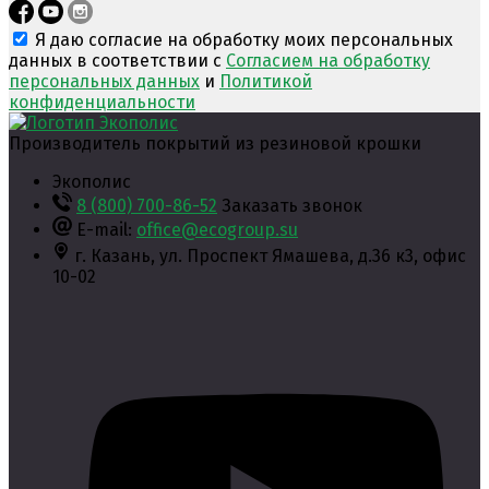
Я даю согласие на обработку моих персональных
данных в соответствии с
Согласием на обработку
персональных данных
и
Политикой
конфиденциальности
Производитель покрытий из резиновой крошки
Экополис
8 (800) 700-86-52
Заказать звонок
E-mail:
office@ecogroup.su
г. Казань,
ул. Проспект Ямашева, д.36 к3, офис
10-02