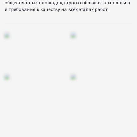
общественных площадок, строго соблюдая технологию
Резиновое покрытие
и требования к качеству на всех этапах работ.
Резиновое покрытие ECO SPORT STANDART
Резиновое покрытие Eco Tech
Резиновое покрытие Eco Running System
Резиновое покрытие ECO SANDWICH
Клиенты и отзывы