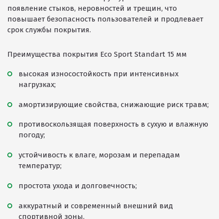
появление стыков, неровностей и трещин, что
Покрытия детских площадок
повышает безопасность пользователей и продлевает
Покрытия для беговых дорожек
срок службы покрытия.
Покрытия для спортивных площадок
Преимущества покрытия Eco Sport Standart 15 мм
Универсальные антискользящие покрытия
высокая износостойкость при интенсивных
Искусственная трава
нагрузках;
Резиновая брусчатка
амортизирующие свойства, снижающие риск травм;
Резиновая плитка
противоскользящая поверхность в сухую и влажную
Резиновый бордюр
погоду;
Рулонное резиновое покрытие
устойчивость к влаге, морозам и перепадам
температур;
Каменный ковер
простота ухода и долговечность;
аккуратный и современный внешний вид
Пигменты порошковые
спортивной зоны.