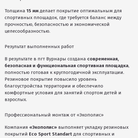
Резиновая крошка
Толщина
15 мм
делает покрытие оптимальным для
спортивных площадок, где требуется баланс между
Клей
прочностью, безопасностью и экономической
Наборы для самостоятельной укладки
целесообразностью.
Цветная окрашенная крошка Eco Color Mill
Результат выполненных работ
Цветная окрашенная крошка EPDM
В результате в пгт Вурнары создана
современная,
Черная SBR крошка
безопасная и функциональная спортивная площадка
,
полностью готовая к круглогодичной эксплуатации.
TPV крошка
Резиновое покрытие повысило уровень
Оборудование для укладки
благоустройства территории и обеспечило
комфортные условия для занятий спортом детей и
Детские городки
взрослых.
Игровое оборудование для площадок
Профессиональный монтаж от «Экополис»
Придомовое оборудование
Компания
«Экополис»
выполняет укладку резиновых
Спортивное оборудование
покрытий
Eco Sport Standart
для спортивных и