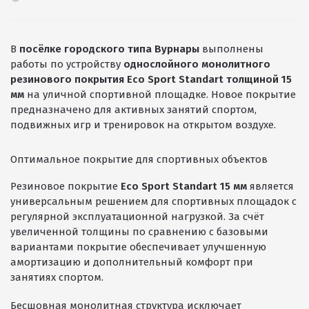
ПРОЕКТНЫЕ РЕШЕНИЯ ВОДОНЕПРОНИЦАЕМЫХ
В
посёлке городского типа Вурнары
выполнены
ПОКРЫТИЙ
работы по устройству
однослойного монолитного
ПРОЕКТНЫЕ РЕШЕНИЯ СПОРТИВНЫХ ПЛОЩАДОК
резинового покрытия Eco Sport Standart толщиной 15
мм
на уличной спортивной площадке. Новое покрытие
ПРОЕКТНЫЕ РЕШЕНИЯ ДЕТСКИХ ПЛОЩАДОК
предназначено для активных занятий спортом,
подвижных игр и тренировок на открытом воздухе.
ПРОЕКТНЫЕ РЕШЕНИЯ ПРОФЕССИОНАЛЬНЫХ БЕГОВЫХ
ДОРОЖЕК
Оптимальное покрытие для спортивных объектов
Решение компании “Экополис” под Приказ №1134
Резиновое покрытие
Eco Sport Standart 15 мм
является
универсальным решением для спортивных площадок с
регулярной эксплуатационной нагрузкой. За счёт
Антискользящее покрытие для бассейна
увеличенной толщины по сравнению с базовыми
вариантами покрытие обеспечивает улучшенную
Водонепроницаемые покрытия
амортизацию и дополнительный комфорт при
Покрытие для отмостки
занятиях спортом.
Покрытие для эксплуатируемой кровли
Бесшовная монолитная структура исключает