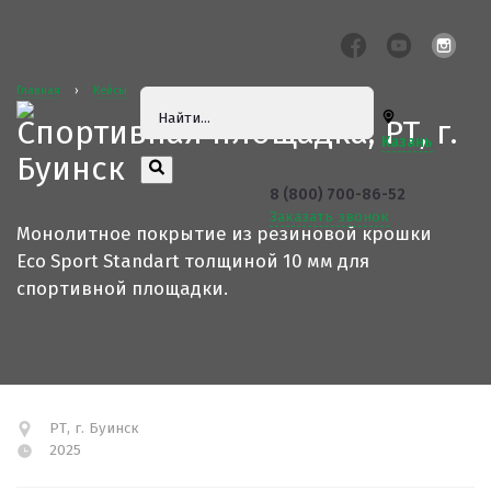
Главная
›
Кейсы
Спортивная площадка, РТ, г.
Казань
Буинск
8 (800) 700-86-52
Заказать звонок
Монолитное покрытие из резиновой крошки
Eco Sport Standart толщиной 10 мм для
спортивной площадки.
РТ, г. Буинск
2025