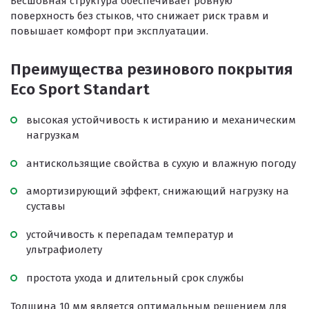
Бесшовная структура обеспечивает ровную
Покрытия для беговых дорожек
поверхность без стыков, что снижает риск травм и
повышает комфорт при эксплуатации.
Покрытия для спортивных площадок
Универсальные антискользящие покрытия
Преимущества резинового покрытия
Искусственная трава
Eco Sport Standart
Резиновая брусчатка
высокая устойчивость к истиранию и механическим
Резиновая плитка
нагрузкам
Резиновый бордюр
антискользящие свойства в сухую и влажную погоду
Рулонное резиновое покрытие
амортизирующий эффект, снижающий нагрузку на
Каменный ковер
суставы
устойчивость к перепадам температур и
ультрафиолету
Пигменты порошковые
простота ухода и длительный срок службы
Резиновая крошка
Толщина 10 мм является оптимальным решением для