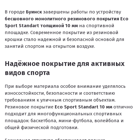
В городе
Буинск
завершены работы по устройству
ПРОЕКТНЫЕ РЕШЕНИЯ ВОДОНЕПРОНИЦАЕМЫХ ПОКРЫТИ
бесшовного монолитного резинового покрытия Eco
ПРОЕКТНЫЕ РЕШЕНИЯ СПОРТИВНЫХ ПЛОЩАДОК
Sport Standart толщиной 10 мм
на спортивной
площадке. Современное покрытие из резиновой
ПРОЕКТНЫЕ РЕШЕНИЯ ДЕТСКИХ ПЛОЩАДОК
крошки стало надежной и безопасной основой для
занятий спортом на открытом воздухе.
ПРОЕКТНЫЕ РЕШЕНИЯ ПРОФЕССИОНАЛЬНЫХ БЕГОВЫХ Д
Решение компании “Экополис” под Приказ №1134
Надёжное покрытие для активных
видов спорта
При выборе материала особое внимание уделялось
Антискользящее покрытие для бассейна
износостойкости, безопасности и соответствию
Водонепроницаемые покрытия
требованиям к уличным спортивным объектам.
Резиновое покрытие
Eco Sport Standart 10 мм
отлично
Покрытие для отмостки
подходит для многофункциональных спортивных
площадок: баскетбола, мини-футбола, волейбола и
Покрытие для эксплуатируемой кровли
общей физической подготовки.
Покрытия детских площадок