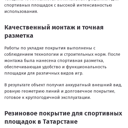
Клей
спортивных площадок с высокой интенсивностью
использования.
Наборы для самостоятельной укладки
Цветная окрашенная крошка Eco Color Mill
Качественный монтаж и точная
Цветная окрашенная крошка EPDM
разметка
Черная SBR крошка
Работы по укладке покрытия выполнены с
TPV крошка
соблюдением технологии и строительных норм. После
монтажа была нанесена спортивная разметка,
Оборудование для укладки
обеспечивающая удобство и функциональность
площадки для различных видов игр.
Детские городки
Игровое оборудование для площадок
В результате объект получил аккуратный внешний вид,
ровную геометрию линий и долговечное покрытие,
Придомовое оборудование
готовое к круглогодичной эксплуатации.
Спортивное оборудование
Резиновое покрытие для спортивных
Резиновое покрытие
площадок в Татарстане