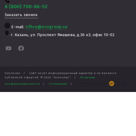
8 (800) 700-86-52
Заказать звонок
E-mail:
office@ecogroup.su
г. Казань,
ул. Проспект Ямашева, д.36 к3, офис 10-02
Экополис
/
Сайт носит информационный характер и не является
публичной офертой. ©
2026
“Экополис”.
/
Политика
Реклама сайта
конфиденциальности
/
Соглашение
/