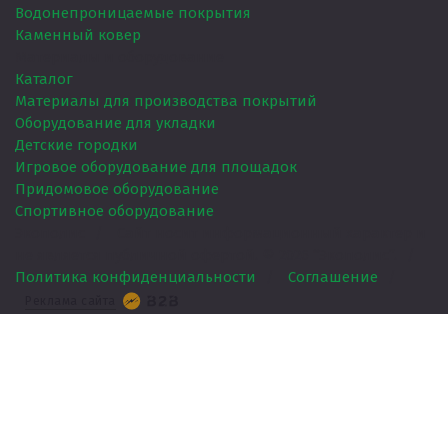
Водонепроницаемые покрытия
Каменный ковер
Материалы и оборудование
Каталог
Материалы для производства покрытий
Оборудование для укладки
Детские городки
Игровое оборудование для площадок
Придомовое оборудование
Спортивное оборудование
Экополис
/
Сайт носит информационный характер и
не является публичной офертой. ©
2026
“Экополис”.
/
Политика конфиденциальности
/
Соглашение
/
Реклама сайта