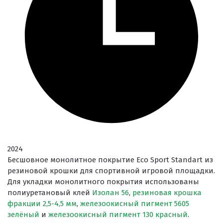
2024
Бесшовное монолитное покрытие Eco Sport Standart из
резиновой крошки для спортивной игровой площадки.
Для укладки монолитного покрытия использованы
полиуретановый клей
Изолан 56
,
резиновая крошка
фракции 2,5-4,5 мм
,
железоокисный пигмент 5605
зелёный
и
железоокисный пигмент 130 красный
.