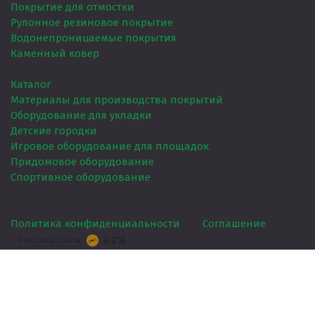
Покрытие для отмостки
Рулонное резиновое покрытие
Водонепроницаемые покрытия
Каменный ковер
Материалы и оборудование
Каталог
Материалы для производства покрытий
Оборудование для укладки
Детские городки
Игровое оборудование для площадок
Придомовое оборудование
Спортивное оборудование
Экополис
/
Сайт носит информационный характер и
не является публичной офертой. ©
2026
“Экополис”.
/
Политика конфиденциальности
/
Соглашение
/
Реклама сайта