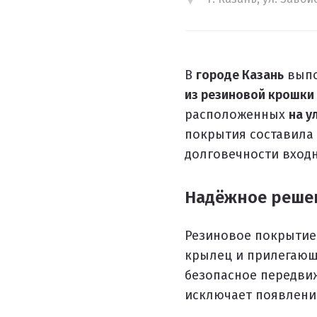
ПРОЕКТНЫЕ РЕШЕНИЯ ВОДОНЕПРОНИЦАЕМЫХ ПОК
В
городе Казань
выпо
ПРОЕКТНЫЕ РЕШЕНИЯ СПОРТИВНЫХ ПЛОЩАДОК
из резиновой крошки 
ПРОЕКТНЫЕ РЕШЕНИЯ ДЕТСКИХ ПЛОЩАДОК
расположенных
на у
покрытия составил
ПРОЕКТНЫЕ РЕШЕНИЯ ПРОФЕССИОНАЛЬНЫХ БЕГОВ
долговечности входн
Решение компании “Экополис” под Приказ №1134
Надёжное решен
Антискользящее покрытие для бассейна
Резиновое покрыти
крылец и прилегающ
Водонепроницаемые покрытия
безопасное передвиж
Покрытие для отмостки
исключает появлени
Покрытие для эксплуатируемой кровли