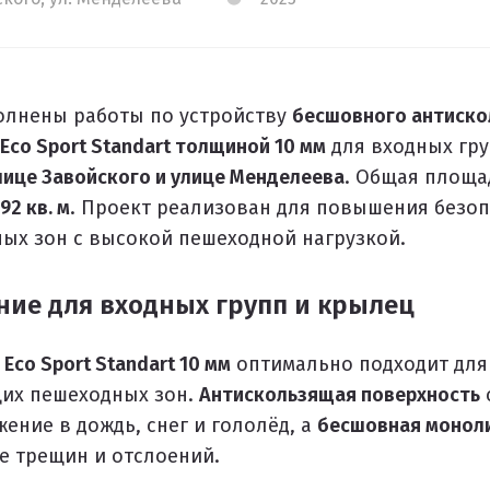
РЫТИЙ
лнены работы по устройству
бесшовного антиско
Eco Sport Standart толщиной 10 мм
для входных гру
лице Завойского и улице Менделеева
. Общая площа
а
92 кв. м
. Проект реализован для повышения безоп
ЫХ ДОРОЖЕК
ых зон с высокой пешеходной нагрузкой.
ие для входных групп и крылец
е
Eco Sport Standart 10 мм
оптимально подходит для
их пешеходных зон.
Антискользящая поверхность
ение в дождь, снег и гололёд, а
бесшовная моноли
е трещин и отслоений.