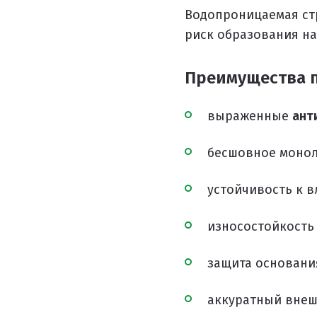
Водопроницаемая стр
Покрытия детских площадок
риск образования на
Покрытия для беговых дорожек
Преимущества п
Покрытия для спортивных площадок
Универсальные антискользящие покрытия
выраженные
ант
Искусственная трава
бесшовное монол
Резиновая брусчатка
Резиновая плитка
устойчивость к в
Резиновый бордюр
износостойкость
Рулонное резиновое покрытие
Каменный ковер
защита основани
аккуратный внешн