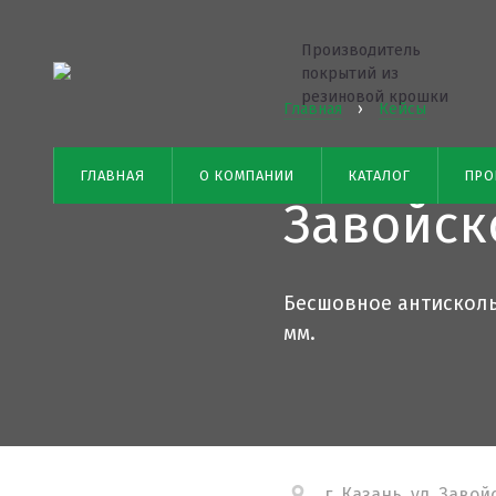
Производитель
покрытий из
резиновой крошки
Главная
›
Кейсы
Входные 
ГЛАВНАЯ
О КОМПАНИИ
КАТАЛОГ
ПРО
Завойск
Бесшовное антисколь
мм.
г. Казань, ул. Заво