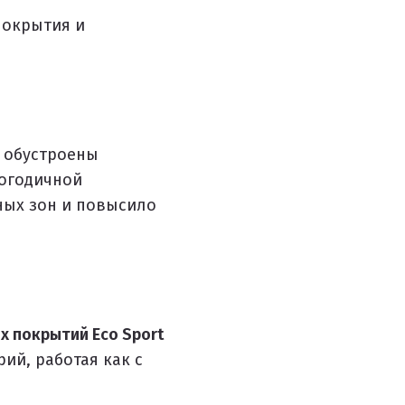
покрытия и
и обустроены
логодичной
ных зон и повысило
х покрытий Eco Sport
ий, работая как с