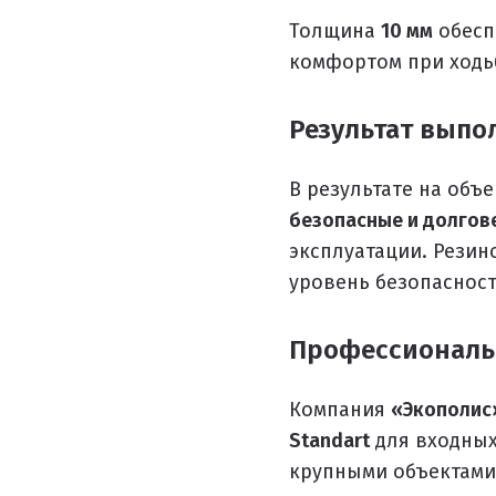
Пигменты порошковые
Толщина
10 мм
обесп
комфортом при ходь
Резиновая крошка
Клей
Результат выпо
Наборы для самостоятельной укладки
В результате на объ
Цветная окрашенная крошка Eco Color Mill
безопасные и долгов
Цветная окрашенная крошка EPDM
эксплуатации. Рези
Черная SBR крошка
уровень безопасност
TPV крошка
Профессиональ
Оборудование для укладки
Детские городки
Компания
«Экополис
Standart
для входных
Игровое оборудование для площадок
крупными объектами
Придомовое оборудование