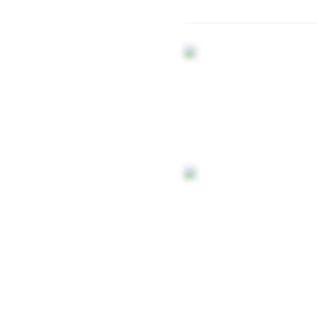
Спортивное оборудование
Резиновое покрытие
Резиновое покрытие ECO SPORT STANDART
Резиновое покрытие Eco Tech
Резиновое покрытие Eco Running System
Резиновое покрытие ECO SANDWICH