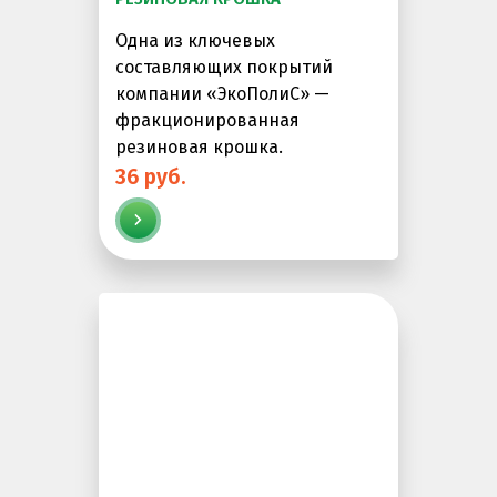
Резиновая крошка
Одна из ключевых
составляющих покрытий
Клей
компании «ЭкоПолиС» —
Наборы для самостоятельной укладки
фракционированная
Цветная окрашенная крошка Eco Color Mill
резиновая крошка.
36 руб.
Цветная окрашенная крошка EPDM
Черная SBR крошка
TPV крошка
Оборудование для укладки
Детские городки
Игровое оборудование для площадок
Придомовое оборудование
Спортивное оборудование