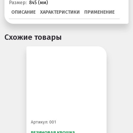
Размер:
845 (мм)
Покрытия детских площадок
ОПИСАНИЕ
ХАРАКТЕРИСТИКИ
ПРИМЕНЕНИЕ
Покрытия для беговых дорожек
Покрытия для спортивных площадок
Схожие товары
Универсальные антискользящие покрытия
Искусственная трава
Резиновая брусчатка
Резиновая плитка
Резиновый бордюр
Рулонное резиновое покрытие
Каменный ковер
Артикул: 001
Пигменты порошковые
РЕЗИНОВАЯ КРОШКА