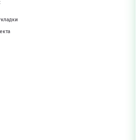
:
укладки
екта