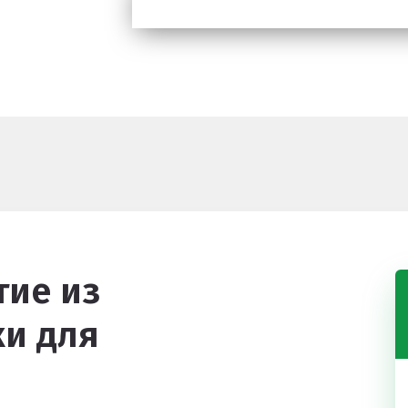
ие из
и для