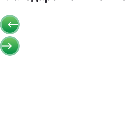
Спортивное оборудование
Резиновое покрытие
Резиновое покрытие ECO SPORT STANDART
Резиновое покрытие Eco Tech
Резиновое покрытие Eco Running System
Резиновое покрытие ECO SANDWICH