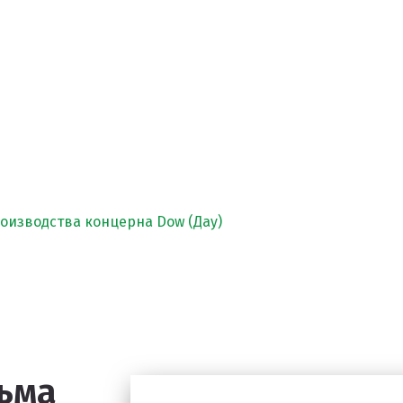
изводства концерна Dow (Дау)
ьма