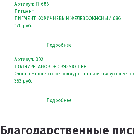
Артикул: П-686
Пигменты порошковые
Пигмент
Резиновая крошка
ПИГМЕНТ КОРИЧНЕВЫЙ ЖЕЛЕЗООКИСНЫЙ 686
176 руб.
Клей
Наборы для самостоятельной укладки
Подробнее
Цветная окрашенная крошка Eco Color Mill
Артикул: 002
Цветная окрашенная крошка EPDM
ПОЛИУРЕТАНОВОЕ СВЯЗУЮЩЕЕ
Однокомпонентное полиуретановое связующее про
Черная SBR крошка
353 руб.
TPV крошка
Оборудование для укладки
Подробнее
Детские городки
Игровое оборудование для площадок
Благодарственные пис
Придомовое оборудование