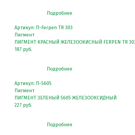
Покрытия детских площадок
Подробнее
Покрытия для беговых дорожек
Артикул: П-Ferpen TR 303
Покрытия для спортивных площадок
Пигмент
ПИГМЕНТ КРАСНЫЙ ЖЕЛЕЗООКИСНЫЙ FERPEN TR 30
Универсальные антискользящие покрытия
187 руб.
Искусственная трава
Резиновая брусчатка
Подробнее
Резиновая плитка
Артикул: П-5605
Резиновый бордюр
Пигмент
ПИГМЕНТ ЗЕЛЕНЫЙ 5605 ЖЕЛЕЗООКСИДНЫЙ
Рулонное резиновое покрытие
227 руб.
Каменный ковер
Подробнее