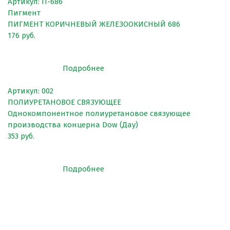
Артикул: П-686
Клей
Пигмент
Наборы для самостоятельной укладки
ПИГМЕНТ КОРИЧНЕВЫЙ ЖЕЛЕЗООКИСНЫЙ 686
176 руб.
Цветная окрашенная крошка Eco Color Mill
Цветная окрашенная крошка EPDM
Подробнее
Черная SBR крошка
Артикул: 002
TPV крошка
ПОЛИУРЕТАНОВОЕ СВЯЗУЮЩЕЕ
Однокомпонентное полиуретановое связующее
Оборудование для укладки
производства концерна Dow (Дау)
Детские городки
353 руб.
Игровое оборудование для площадок
Подробнее
Придомовое оборудование
Спортивное оборудование
Резиновое покрытие