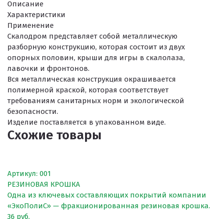
Описание
Характеристики
ПРОЕКТНЫЕ РЕШЕНИЯ ВОДОНЕПРОНИЦАЕМЫХ ПОКРЫТИ
Применение
Скалодром представляет собой металлическую
ПРОЕКТНЫЕ РЕШЕНИЯ СПОРТИВНЫХ ПЛОЩАДОК
разборную конструкцию, которая состоит из двух
ПРОЕКТНЫЕ РЕШЕНИЯ ДЕТСКИХ ПЛОЩАДОК
опорных половин, крыши для игры в скалолаза,
лавочки и фронтонов.
ПРОЕКТНЫЕ РЕШЕНИЯ ПРОФЕССИОНАЛЬНЫХ БЕГОВЫХ Д
Вся металлическая конструкция окрашивается
полимерной краской, которая соответствует
Решение компании “Экополис” под Приказ №1134
требованиям санитарных норм и экологической
безопасности.
Изделие поставляется в упакованном виде.
Схожие товары
Антискользящее покрытие для бассейна
Водонепроницаемые покрытия
Покрытие для отмостки
Артикул: 001
РЕЗИНОВАЯ КРОШКА
Покрытие для эксплуатируемой кровли
Одна из ключевых составляющих покрытий компании
«ЭкоПолиС» — фракционированная резиновая крошка.
Покрытия детских площадок
36 руб.