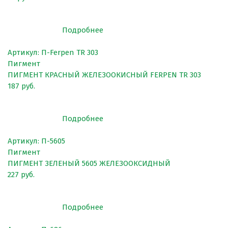
Покрытия для беговых дорожек
Покрытия для спортивных площадок
Подробнее
Универсальные антискользящие покрытия
Артикул: П-Ferpen TR 303
Искусственная трава
Пигмент
ПИГМЕНТ КРАСНЫЙ ЖЕЛЕЗООКИСНЫЙ FERPEN TR 303
Резиновая брусчатка
187 руб.
Резиновая плитка
Резиновый бордюр
Подробнее
Рулонное резиновое покрытие
Артикул: П-5605
Каменный ковер
Пигмент
ПИГМЕНТ ЗЕЛЕНЫЙ 5605 ЖЕЛЕЗООКСИДНЫЙ
227 руб.
Пигменты порошковые
Подробнее
Резиновая крошка