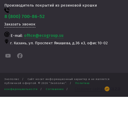
Производитель покрытий из резиновой крошки
8 (800) 700-86-52
Заказать звонок
E-mail:
office@ecogroup.su
г. Казань,
ул. Проспект Ямашева, д.36 к3, офис 10-02
Экополис
/
Сайт носит информационный характер и не является
публичной офертой. ©
2026
“Экополис”.
/
Политика
Создание сайта
конфиденциальности
/
Соглашение
/