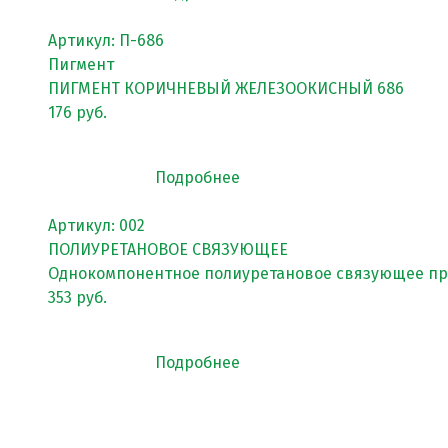
Пигменты порошковые
Артикул: П-686
Резиновая крошка
Пигмент
ПИГМЕНТ КОРИЧНЕВЫЙ ЖЕЛЕЗООКИСНЫЙ 686
Клей
176 руб.
Наборы для самостоятельной укладки
Цветная окрашенная крошка Eco Color Mill
Подробнее
Цветная окрашенная крошка EPDM
Артикул: 002
Черная SBR крошка
ПОЛИУРЕТАНОВОЕ СВЯЗУЮЩЕЕ
Однокомпонентное полиуретановое связующее про
TPV крошка
353 руб.
Оборудование для укладки
Детские городки
Подробнее
Игровое оборудование для площадок
Придомовое оборудование