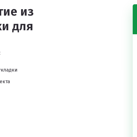
ие из
и для
:
укладки
екта