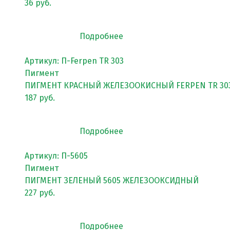
36 руб.
Покрытия детских площадок
Покрытия для беговых дорожек
Подробнее
Покрытия для спортивных площадок
Артикул: П-Ferpen TR 303
Пигмент
Универсальные антискользящие покрытия
ПИГМЕНТ КРАСНЫЙ ЖЕЛЕЗООКИСНЫЙ FERPEN TR 30
Искусственная трава
187 руб.
Резиновая брусчатка
Подробнее
Резиновая плитка
Резиновый бордюр
Артикул: П-5605
Пигмент
Рулонное резиновое покрытие
ПИГМЕНТ ЗЕЛЕНЫЙ 5605 ЖЕЛЕЗООКСИДНЫЙ
Каменный ковер
227 руб.
Подробнее