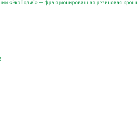
нии «ЭкоПолиС» — фракционированная резиновая крошк
3