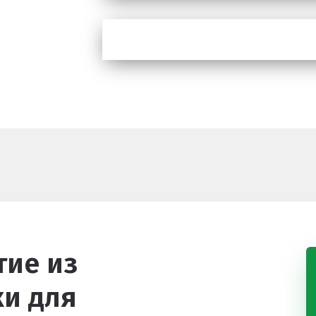
ие из
и для