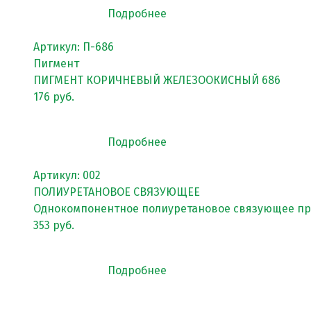
Подробнее
Пигменты порошковые
Резиновая крошка
Артикул: П-686
Пигмент
Клей
ПИГМЕНТ КОРИЧНЕВЫЙ ЖЕЛЕЗООКИСНЫЙ 686
Наборы для самостоятельной укладки
176 руб.
Цветная окрашенная крошка Eco Color Mill
Подробнее
Цветная окрашенная крошка EPDM
Черная SBR крошка
Артикул: 002
ПОЛИУРЕТАНОВОЕ СВЯЗУЮЩЕЕ
TPV крошка
Однокомпонентное полиуретановое связующее про
Оборудование для укладки
353 руб.
Детские городки
Подробнее
Игровое оборудование для площадок
Придомовое оборудование