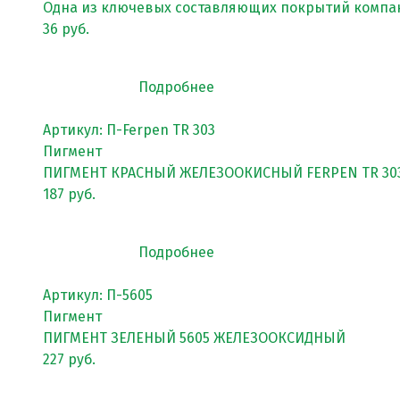
Одна из ключевых составляющих покрытий компа
Покрытия детских площадок
36 руб.
Покрытия для беговых дорожек
Подробнее
Покрытия для спортивных площадок
Универсальные антискользящие покрытия
Артикул: П-Ferpen TR 303
Пигмент
Искусственная трава
ПИГМЕНТ КРАСНЫЙ ЖЕЛЕЗООКИСНЫЙ FERPEN TR 30
187 руб.
Резиновая брусчатка
Резиновая плитка
Подробнее
Резиновый бордюр
Артикул: П-5605
Рулонное резиновое покрытие
Пигмент
Каменный ковер
ПИГМЕНТ ЗЕЛЕНЫЙ 5605 ЖЕЛЕЗООКСИДНЫЙ
227 руб.