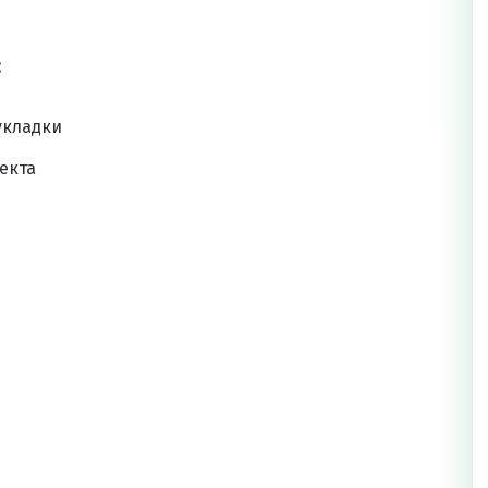
:
укладки
екта