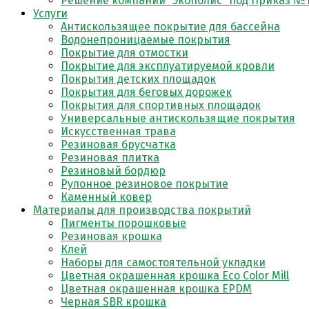
Решение компании “Экополис” под Приказ №1
Услуги
Антискользящее покрытие для бассейна
Водонепроницаемые покрытия
Покрытие для отмостки
Покрытие для эксплуатируемой кровли
Покрытия детских площадок
Покрытия для беговых дорожек
Покрытия для спортивных площадок
Универсальные антискользящие покрытия
Искусственная трава
Резиновая брусчатка
Резиновая плитка
Резиновый бордюр
Рулонное резиновое покрытие
Каменный ковер
Материалы для производства покрытий
Пигменты порошковые
Резиновая крошка
Клей
Наборы для самостоятельной укладки
Цветная окрашенная крошка Eco Color Mill
Цветная окрашенная крошка EPDM
Черная SBR крошка