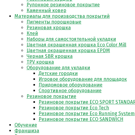
Рулонное резиновое покрытие
Каменный ковер
Материалы для производства покрытий
Пигменты порошковые
Резиновая крошка
Клей
Наборы для самостоятельной укладки
Цветная окрашенная крошка Eco Color Mill
Цветная окрашенная крошка EPDM
Черная SBR крошка
TPV крошка
Оборудование для укладки
Детские городки
Игровое оборудование для площадок
Придомовое оборудование
Спортивное оборудование
Резиновое покрытие
Резиновое покрытие ECO SPORT STANDA
Резиновое покрытие Eco Tech
Резиновое покрытие Eco Running System
Резиновое покрытие ECO SANDWICH
Обучение
Франшиза