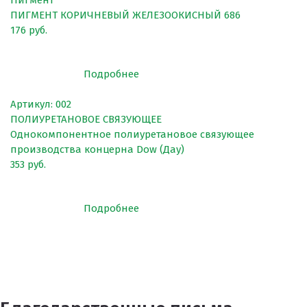
Пигмент
Клей
ПИГМЕНТ КОРИЧНЕВЫЙ ЖЕЛЕЗООКИСНЫЙ 686
176 руб.
Наборы для самостоятельной укладки
Цветная окрашенная крошка Eco Color Mill
Подробнее
Цветная окрашенная крошка EPDM
Артикул: 002
Черная SBR крошка
ПОЛИУРЕТАНОВОЕ СВЯЗУЮЩЕЕ
TPV крошка
Однокомпонентное полиуретановое связующее
производства концерна Dow (Дау)
Оборудование для укладки
353 руб.
Детские городки
Игровое оборудование для площадок
Подробнее
Придомовое оборудование
Спортивное оборудование
Резиновое покрытие