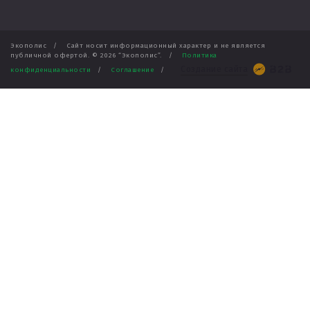
Экополис
/
Сайт носит информационный характер и не является
публичной офертой. ©
2026
“Экополис”.
/
Политика
Создание сайта
конфиденциальности
/
Соглашение
/