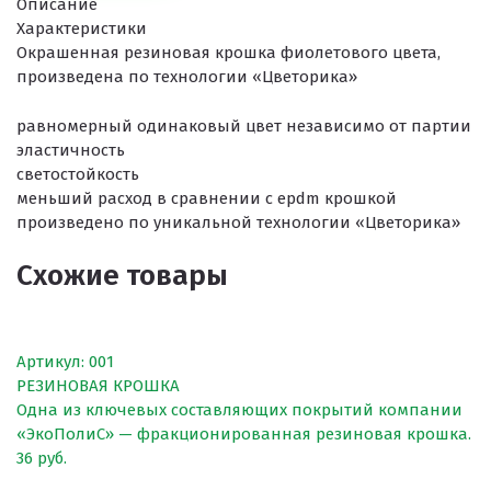
Описание
Характеристики
ПРОЕКТНЫЕ РЕШЕНИЯ ВОДОНЕПРОНИЦАЕМЫХ ПОКРЫТИ
Окрашенная резиновая крошка фиолетового цвета,
произведена по технологии «Цветорика»
ПРОЕКТНЫЕ РЕШЕНИЯ СПОРТИВНЫХ ПЛОЩАДОК
равномерный одинаковый цвет независимо от партии
ПРОЕКТНЫЕ РЕШЕНИЯ ДЕТСКИХ ПЛОЩАДОК
эластичность
ПРОЕКТНЫЕ РЕШЕНИЯ ПРОФЕССИОНАЛЬНЫХ БЕГОВЫХ Д
светостойкость
меньший расход в сравнении с epdm крошкой
Решение компании “Экополис” под Приказ №1134
произведено по уникальной технологии «Цветорика»
Схожие товары
Антискользящее покрытие для бассейна
Водонепроницаемые покрытия
Артикул: 001
РЕЗИНОВАЯ КРОШКА
Покрытие для отмостки
Одна из ключевых составляющих покрытий компании
Покрытие для эксплуатируемой кровли
«ЭкоПолиС» — фракционированная резиновая крошка.
36 руб.
Покрытия детских площадок