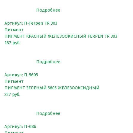
Покрытия для беговых дорожек
Подробнее
Покрытия для спортивных площадок
Артикул: П-Ferpen TR 303
Универсальные антискользящие покрытия
Пигмент
Искусственная трава
ПИГМЕНТ КРАСНЫЙ ЖЕЛЕЗООКИСНЫЙ FERPEN TR 303
187 руб.
Резиновая брусчатка
Резиновая плитка
Подробнее
Резиновый бордюр
Артикул: П-5605
Рулонное резиновое покрытие
Пигмент
Каменный ковер
ПИГМЕНТ ЗЕЛЕНЫЙ 5605 ЖЕЛЕЗООКСИДНЫЙ
227 руб.
Подробнее
Пигменты порошковые
Резиновая крошка
Артикул: П-686