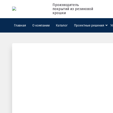
Производитель
покрытий из резиновой
крошки
Главная
›
Материалы и оборудование
›
Резиновая к
Фиолетовая TPV-крошк
Главная
О компании
Каталог
Проектные решения
У