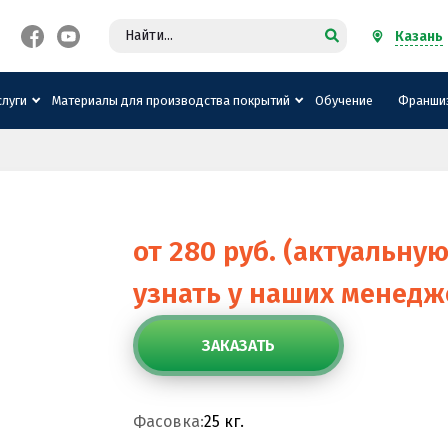
Казань
рошка
а
слуги
Материалы для производства покрытий
Обучение
Франши
от 280 руб. (актуальну
узнать у наших менедж
ЗАКАЗАТЬ
Фасовка:
25 кг.