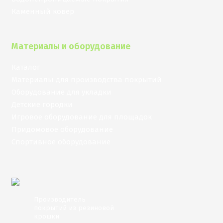
Каменный ковер
Материалы и оборудование
Каталог
Материалы для производства покрытий
Оборудование для укладки
Детские городки
Игровое оборудование для площадок
Придомовое оборудование
Спортивное оборудование
Производитель
покрытий из резиновой
крошки