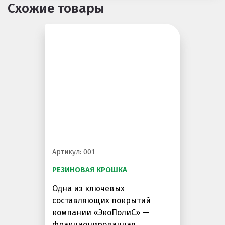
Схожие товары
Покрытия детских площадок
Покрытия для беговых дорожек
Покрытия для спортивных площадок
Универсальные антискользящие покрытия
Искусственная трава
Резиновая брусчатка
Резиновая плитка
Резиновый бордюр
Артикул: 001
Рулонное резиновое покрытие
РЕЗИНОВАЯ КРОШКА
Каменный ковер
Одна из ключевых
составляющих покрытий
компании «ЭкоПолиС» —
Пигменты порошковые
фракционированная