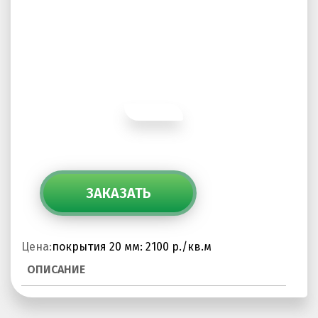
ПРОЕКТНЫЕ РЕШЕНИЯ ВОДОНЕПРОНИЦАЕМЫХ
ПОКРЫТИЙ
ПРОЕКТНЫЕ РЕШЕНИЯ СПОРТИВНЫХ ПЛОЩАДОК
ПРОЕКТНЫЕ РЕШЕНИЯ ДЕТСКИХ ПЛОЩАДОК
ПРОЕКТНЫЕ РЕШЕНИЯ ПРОФЕССИОНАЛЬНЫХ БЕГОВЫХ
ДОРОЖЕК
Решение компании “Экополис” под Приказ №1134
ЗАКАЗАТЬ
Антискользящее покрытие для бассейна
Цена:
покрытия 20 мм: 2100 р./кв.м
Водонепроницаемые покрытия
ОПИСАНИЕ
Покрытие для отмостки
Покрытие для эксплуатируемой кровли