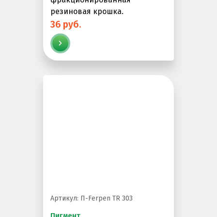
резиновая крошка.
Резиновая крошка
36 руб.
Клей
Наборы для самостоятельной укладки
Цветная окрашенная крошка Eco Color Mill
Цветная окрашенная крошка EPDM
Черная SBR крошка
TPV крошка
Оборудование для укладки
Детские городки
Игровое оборудование для площадок
Придомовое оборудование
Артикул: П-Ferpen TR 303
Спортивное оборудование
Пигмент