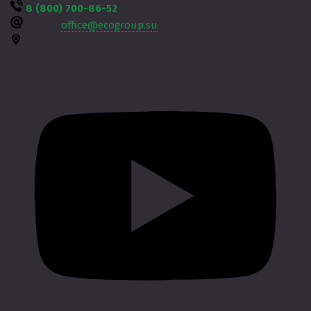
8 (800) 700-86-52
Заказать звонок
E-mail:
office@ecogroup.su
г. Казань,
ул. Проспект Ямашева, д.36 к3, офис 10-02