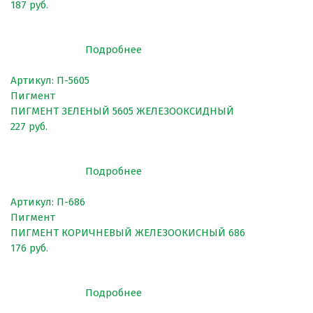
187 руб.
Покрытия для беговых дорожек
Покрытия для спортивных площадок
Подробнее
Универсальные антискользящие покрытия
Артикул: П-5605
Искусственная трава
Пигмент
Резиновая брусчатка
ПИГМЕНТ ЗЕЛЕНЫЙ 5605 ЖЕЛЕЗООКСИДНЫЙ
227 руб.
Резиновая плитка
Резиновый бордюр
Подробнее
Рулонное резиновое покрытие
Артикул: П-686
Каменный ковер
Пигмент
ПИГМЕНТ КОРИЧНЕВЫЙ ЖЕЛЕЗООКИСНЫЙ 686
176 руб.
Пигменты порошковые
Подробнее
Резиновая крошка