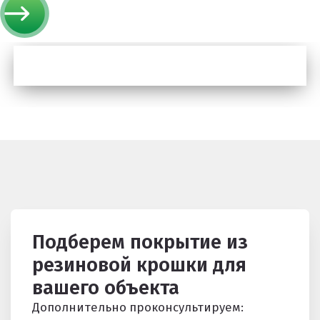
Резиновое покрытие ECO SPORT STANDART
Резиновое покрытие Eco Tech
Резиновое покрытие Eco Running System
Резиновое покрытие ECO SANDWICH
Подберем покрытие из
Клиенты и отзывы
резиновой крошки для
вашего объекта
Дополнительно проконсультируем: