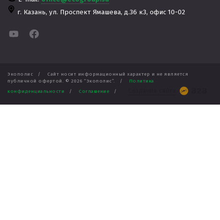
г. Казань,
ул. Проспект Ямашева, д.36 к3, офис 10-02
Экополис
/
Сайт носит информационный характер и не является
публичной офертой. ©
2026
“Экополис”.
/
Политика
Создание сайта
конфиденциальности
/
Соглашение
/