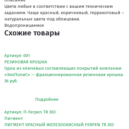
Описание
Цвета любые в соответствии с вашим техническим
заданием. Чаще красный, коричневый, терракотовый –
ПРОЕКТНЫЕ РЕШЕНИЯ ВОДОНЕПРОНИЦАЕМЫХ ПОКРЫТИ
натуральные цвета под облицовки.
ПРОЕКТНЫЕ РЕШЕНИЯ СПОРТИВНЫХ ПЛОЩАДОК
Водопроницаемое
Схожие товары
ПРОЕКТНЫЕ РЕШЕНИЯ ДЕТСКИХ ПЛОЩАДОК
ПРОЕКТНЫЕ РЕШЕНИЯ ПРОФЕССИОНАЛЬНЫХ БЕГОВЫХ Д
Решение компании “Экополис” под Приказ №1134
Артикул: 001
РЕЗИНОВАЯ КРОШКА
Одна из ключевых составляющих покрытий компании
«ЭкоПолиС» — фракционированная резиновая крошка.
36 руб.
Антискользящее покрытие для бассейна
Водонепроницаемые покрытия
Подробнее
Покрытие для отмостки
Покрытие для эксплуатируемой кровли
Артикул: П-Ferpen TR 303
Пигмент
Покрытия детских площадок
ПИГМЕНТ КРАСНЫЙ ЖЕЛЕЗООКИСНЫЙ FERPEN TR 303