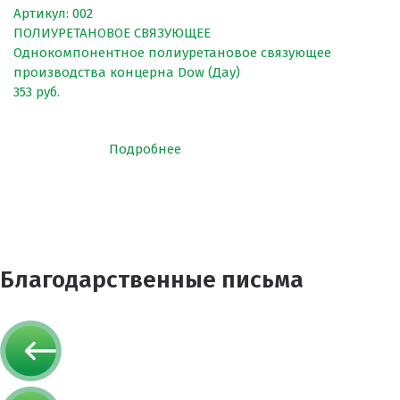
Клей
Артикул: 002
ПОЛИУРЕТАНОВОЕ СВЯЗУЮЩЕЕ
Наборы для самостоятельной укладки
Однокомпонентное полиуретановое связующее
производства концерна Dow (Дау)
Цветная окрашенная крошка Eco Color Mill
353 руб.
Цветная окрашенная крошка EPDM
Черная SBR крошка
Подробнее
TPV крошка
Оборудование для укладки
Детские городки
Игровое оборудование для площадок
Благодарственные письма
Придомовое оборудование
Спортивное оборудование
Резиновое покрытие