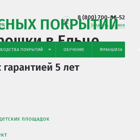
8 (800) 700-86-52
СНЫХ ПОКРЫТИЙ
ец
Заказать звонок
крошки
в Ельце
ЗВОДСТВА ПОКРЫТИЙ
ОБУЧЕНИЕ
ФРАНШИЗА
 гарантией 5 лет
детских площадок
ект