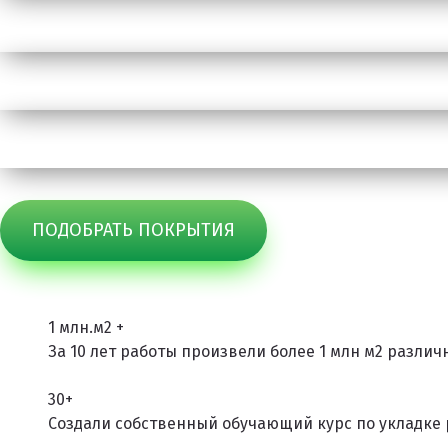
Спортивное оборудование
Резиновое покрытие
Резиновое покрытие ECO SPORT STANDART
Резиновое покрытие Eco Tech
Резиновое покрытие Eco Running System
Резиновое покрытие ECO SANDWICH
ПОДОБРАТЬ ПОКРЫТИЯ
1
млн.м2
+
За 10 лет работы произвели более 1 млн м2 разли
30+
Создали собственный обучающий курс по укладке 