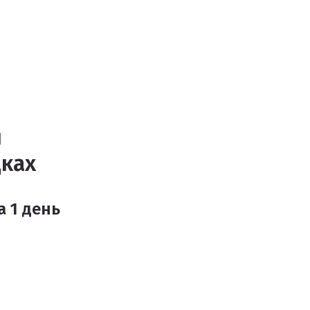
й
дках
а 1 день