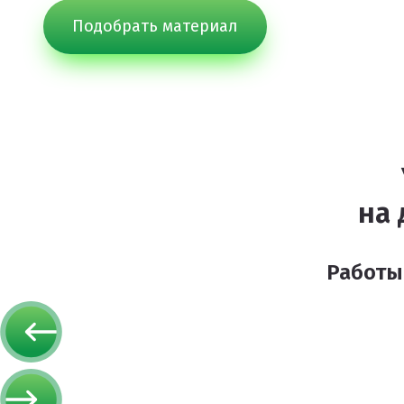
Подобрать материал
Покрытия детских площадок
Покрытия для беговых дорожек
Покрытия для спортивных площадок
Универсальные антискользящие покрытия
Искусственная трава
Резиновая брусчатка
на 
Резиновая плитка
Резиновый бордюр
Работы
Рулонное резиновое покрытие
Каменный ковер