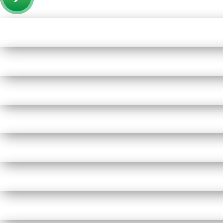
Пигменты порошковые
Резиновая крошка
Клей
Наборы для самостоятельной укладки
Цветная окрашенная крошка Eco Color Mill
Цветная окрашенная крошка EPDM
Черная SBR крошка
TPV крошка
Оборудование для укладки
Детские городки
Игровое оборудование для площадок
Придомовое оборудование