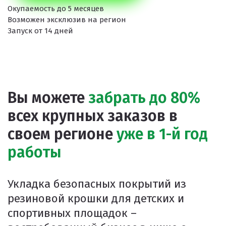
Окупаемость до 5 месяцев
Возможен эксклюзив на регион
ПРОЕКТНЫЕ РЕШЕНИЯ ВОДОНЕПРОНИЦАЕМЫХ ПОКРЫТИ
Запуск от 14 дней
ПРОЕКТНЫЕ РЕШЕНИЯ СПОРТИВНЫХ ПЛОЩАДОК
ПРОЕКТНЫЕ РЕШЕНИЯ ДЕТСКИХ ПЛОЩАДОК
ПРОЕКТНЫЕ РЕШЕНИЯ ПРОФЕССИОНАЛЬНЫХ БЕГОВЫХ Д
Вы можете
забрать до 80%
Решение компании “Экополис” под Приказ №1134
всех крупных заказов в
своем регионе
уже в 1-й год
Антискользящее покрытие для бассейна
работы
Водонепроницаемые покрытия
Покрытие для отмостки
Укладка безопасных покрытий из
Покрытие для эксплуатируемой кровли
резиновой крошки для детских и
спортивных площадок –
Покрытия детских площадок