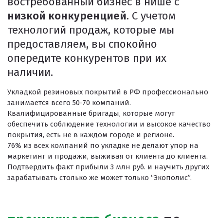
востребованный бизнес в нише с
Покрытия для беговых дорожек
низкой конкуренцией
. С учетом
Покрытия для спортивных площадок
технологий продаж, которые мы
Универсальные антискользящие покрытия
предоставляем, вы спокойно
опередите конкурентов при их
Искусственная трава
наличии.
Резиновая брусчатка
Резиновая плитка
Укладкой резиновых покрытий в РФ профессионально
занимается всего 50-70 компаний.
Резиновый бордюр
Квалифицированные бригады, которые могут
обеспечить соблюдение технологии и высокое качество
Рулонное резиновое покрытие
покрытия, есть не в каждом городе и регионе.
Каменный ковер
76% из всех компаний по укладке не делают упор на
маркетинг и продажи, выживая от клиента до клиента.
Подтвердить факт прибыли 3 млн руб. и научить других
зарабатывать столько же может только “Экополис”.
Пигменты порошковые
Резиновая крошка