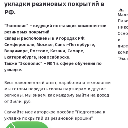
укладки резиновых покрытий в
РФ.
Мал
Пав
“Экополис” – ведущий поставщик компонентов
Ник
резиновых покрытий.
Осно
Склады расположены в 9 городах РФ:
и
Симферополе, Москве, Санкт-Петербурге,
дире
Владимире, Ростове, Казани, Самаре,
ком
Екатеринбурге, Новосибирске.
"Эко
Также “Экополис” – № 1 в сфере обучения по
укладке.
Весь накопленный опыт, наработки и технологии
мы готовы передать своим партнерам в другие
регионы. Мы знаем, как каждому выйти на доход
от 3 млн. руб.
Скачайте мое авторское пособие “Подготовка к
укладке покрытий из резиновой крошки”