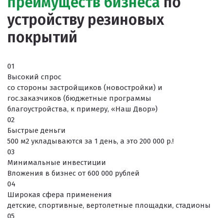
преимуществ бизнеса
по
Клей
устройству резиновых
Наборы для самостоятельной укладки
покрытий
Цветная окрашенная крошка Eco Color Mill
Цветная окрашенная крошка EPDM
01
Черная SBR крошка
Высокий спрос
со стороны застройщиков (новостройки) и
TPV крошка
гос.заказчиков (бюджетные программы
благоустройства, к примеру, «Наш Двор»)
Оборудование для укладки
02
Детские городки
Быстрые деньги
500 м2 укладываются за 1 день, а это 200 000 р.!
Игровое оборудование для площадок
03
Придомовое оборудование
Минимальные инвестиции
Вложения в бизнес от 600 000 рублей
Спортивное оборудование
04
Широкая сфера применения
Резиновое покрытие
детские, спортивные, вертолетные площадки, стадионы
05