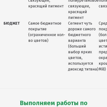
связующее,
полиуретановое
пол
красящий пигмент
связующее,
свя
красящий
пигмент
БЮДЖЕТ
Самое бюджетное
Сегмент чуть
Сре
покрытие
дороже самого
пок
(ограниченное кол-
бюджетного
(бо
во цветов)
варианта
цвет
(больший
ист
выбор ярких
пре
цветов,
окр
используется
крош
диоксид титана)
Mill)
Выполняем работы по