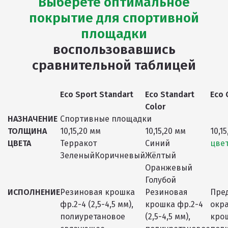
Выберете оптимальное
покрытие для спортивной
площадки
воспользовавшись
сравнительной таблицей
Eco Sport Standart
Eco Standart
Eco 
Color
НАЗНАЧЕНИЕ
Спортивные площадки
ТОЛЩИНА
10,15,20 мм
10,15,20 мм
10,1
ЦВЕТА
Терракот
Синий
цвет
ЗеленыйКоричневый
Жёлтый
Оранжевый
Голубой
ИСПОЛНЕНИЕ
Резиновая крошка
Резиновая
Пре
фр.2-4 (2,5-4,5 мм),
крошка фр.2-4
окр
полиуретановое
(2,5-4,5 мм),
кро