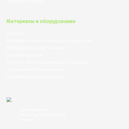
Каменный ковер
Материалы и оборудование
Каталог
Материалы для производства покрытий
Оборудование для укладки
Детские городки
Игровое оборудование для площадок
Придомовое оборудование
Спортивное оборудование
Производитель
покрытий из резиновой
крошки