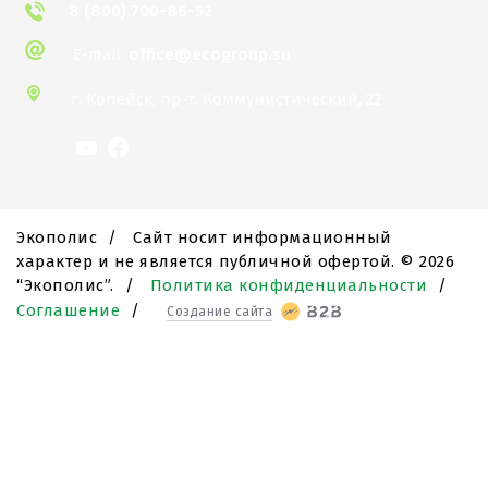
8 (800) 700-86-52
E-mail:
office@ecogroup.su
г. Копейск,
пр-т. Коммунистический, 22
Экополис
/
Сайт носит информационный
характер и не является публичной офертой. ©
2026
“Экополис”.
/
Политика конфиденциальности
/
Соглашение
/
Создание сайта