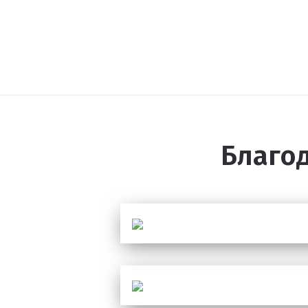
Спортивное оборудование
Резиновое покрытие
Резиновое покрытие ECO SPORT STANDART
Резиновое покрытие Eco Tech
Резиновое покрытие Eco Running System
Благо
Резиновое покрытие ECO SANDWICH