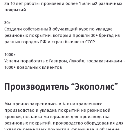
Резиновое покрытие ECO SPORT STANDART
За 10 лет работы произвели более 1 млн м2 различных
покрытий
Резиновое покрытие Eco Tech
Резиновое покрытие Eco Running System
30+
Создали собственный обучающий курс по укладке
Резиновое покрытие ECO SANDWICH
резиновых покрытий, который прошли 30+ бригад из
разных городов РФ и стран бывшего СССР
1000+
Успели поработать с Газпром, Лукойл, гос.заказчиками -
1000+ довольных клиентов
Производитель “Экополис”
Клиенты и отзывы
Мы прочно закрепились в 4-х направлениях:
производство и укладка покрытий из резиновой
крошки, поставка материалов для производства
резиновых покрытий, производство оборудования для
укладки резиновых покрытий, франшиза и обучение