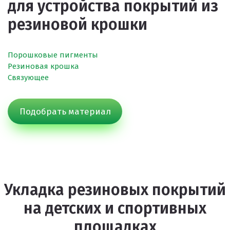
для устройства покрытий из
Покрытия для беговых дорожек
резиновой крошки
Покрытия для спортивных площадок
Универсальные антискользящие покрытия
Порошковые пигменты
Искусственная трава
Резиновая крошка
Связующее
Резиновая брусчатка
Резиновая плитка
Подобрать материал
Резиновый бордюр
Рулонное резиновое покрытие
Каменный ковер
Укладка резиновых покрытий
Пигменты порошковые
на детских и спортивных
Резиновая крошка
площадках