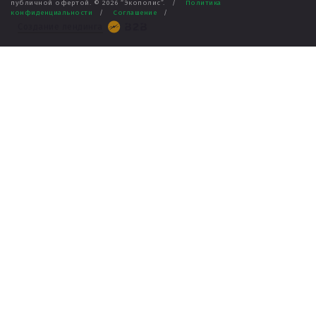
публичной офертой. ©
2026
“Экополис”.
/
Политика
конфиденциальности
/
Соглашение
/
Создание лендинга