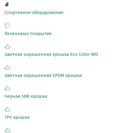
Покрытия для беговых дорожек
Спортивное оборудование
Покрытия для спортивных площадок
Универсальные антискользящие покрытия
Резиновые покрытия
Искусственная трава
Резиновая брусчатка
Цветная окрашенная крошка Eco Color Mill
Резиновая плитка
Резиновый бордюр
Цветная окрашенная EPDM крошка
Рулонное резиновое покрытие
Каменный ковер
Черная SBR крошка
Пигменты порошковые
TPV крошка
Резиновая крошка