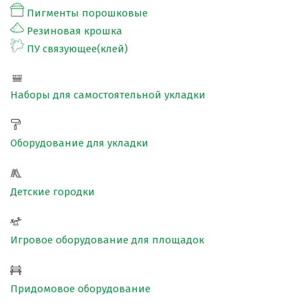
Пигменты порошковые
Резиновая крошка
ПРОЕКТНЫЕ РЕШЕНИЯ ВОДОНЕПРОНИЦАЕМЫХ ПОКРЫТИ
ПУ связующее(клей)
ПРОЕКТНЫЕ РЕШЕНИЯ СПОРТИВНЫХ ПЛОЩАДОК
ПРОЕКТНЫЕ РЕШЕНИЯ ДЕТСКИХ ПЛОЩАДОК
Наборы для самостоятельной укладки
ПРОЕКТНЫЕ РЕШЕНИЯ ПРОФЕССИОНАЛЬНЫХ БЕГОВЫХ Д
Решение компании “Экополис” под Приказ №1134
Оборудование для укладки
Детские городки
Антискользящее покрытие для бассейна
Водонепроницаемые покрытия
Игровое оборудование для площадок
Покрытие для отмостки
Покрытие для эксплуатируемой кровли
Придомовое оборудование
Покрытия детских площадок