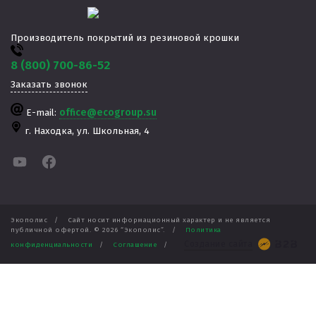
Производитель покрытий из резиновой крошки
8 (800) 700-86-52
Заказать звонок
E-mail:
office@ecogroup.su
г. Находка,
​ул. Школьная, 4
Экополис
/
Сайт носит информационный характер и не является
публичной офертой. ©
2026
“Экополис”.
/
Политика
Создание сайта
конфиденциальности
/
Соглашение
/