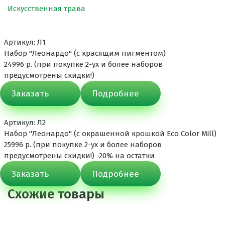
Клей
Искусственная трава
Наборы для самостоятельной укладки
Цветная окрашенная крошка Eco Color Mill
Артикул: Л1
Набор "Леонардо" (с красящим пигментом)
Цветная окрашенная крошка EPDM
24996 р. (при покупке 2-ух и более наборов
предусмотрены скидки!)
Черная SBR крошка
Заказать
Подробнее
TPV крошка
Оборудование для укладки
Артикул: Л2
Детские городки
Набор "Леонардо" (с окрашенной крошкой Eco Color Mill)
25996 р. (при покупке 2-ух и более наборов
Игровое оборудование для площадок
предусмотрены скидки!) -20% на остатки
Придомовое оборудование
Заказать
Подробнее
Спортивное оборудование
Схожие товары
Резиновое покрытие