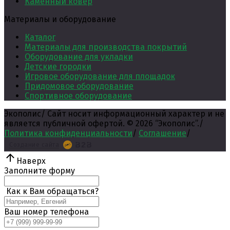
Каменный ковер
Материалы и оборудование
Каталог
Материалы для производства покрытий
Оборудование для укладки
Детские городки
Игровое оборудование для площадок
Придомовое оборудование
Спортивное оборудование
Экополис
/
Сайт носит информационный характер и не
является публичной офертой. ©
2026
“Экополис”.
/
Политика конфиденциальности
/
Соглашение
/
Создание сайта
Наверх
Заполните форму
Как к Вам обращаться?
Ваш номер телефона