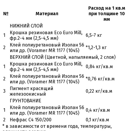
Расход на 1 кв.м
№
Материал
при толщине 10
мм
НИЖНИЙ СЛОЙ
Крошка резиновая Eco Euro Mill,
1
6,5-7 кг
фр.2-4 мм (2,5-4,5 мм)
Клей полиуретановый Изолан 56
2
*1,2-1,3 кг
или др. (Voramer MR 1177 (1045)
ВЕРХНИЙ СЛОЙ (Цветной, напыляемый, 2 слоя)
Крошка резиновая Eco Euro Mill,
1
0,84 кг/кв.м
фр.2-4 мм (2,5-4,5 мм)
Клей полиуретановый Изолан 56
2
*0,76 кг/кв.м
или др. (Voramer MR 1177 (1045)
Пигмент красящий
3
0,22 кг/кв.м
железоокисный
ГРУНТОВАНИЕ
Клей полиуретановый Изолан 56
1
0,4 кг/кв.м
или др. (Voramer MR 1177 (1045)
2
Нефрас С4 150/200
0,1 кг/кв.м
* в зависимости от времени года, температуры,