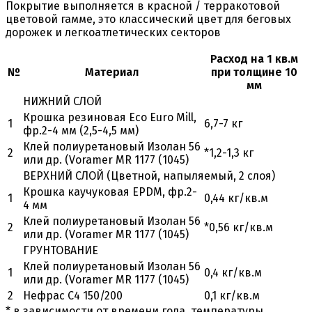
Покрытие выполняется в красной / терракотовой
цветовой гамме, это классический цвет для беговых
дорожек и легкоатлетических секторов
Расход на 1 кв.м
№
Материал
при толщине 10
мм
НИЖНИЙ СЛОЙ
Крошка резиновая Eco Euro Mill,
1
6,7-7 кг
фр.2-4 мм (2,5-4,5 мм)
Клей полиуретановый Изолан 56
2
*1,2-1,3 кг
или др. (Voramer MR 1177 (1045)
ВЕРХНИЙ СЛОЙ (Цветной, напыляемый, 2 слоя)
Крошка каучуковая EPDM, фр.2-
1
0,44 кг/кв.м
4 мм
Клей полиуретановый Изолан 56
2
*0,56 кг/кв.м
или др. (Voramer MR 1177 (1045)
ГРУНТОВАНИЕ
Клей полиуретановый Изолан 56
1
0,4 кг/кв.м
или др. (Voramer MR 1177 (1045)
2
Нефрас С4 150/200
0,1 кг/кв.м
* в зависимости от времени года, температуры,