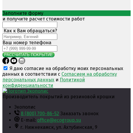
Заполните форму
и получите расчет стоимости работ
Как к Вам обращаться?
Ваш номер телефона
РАССЧИТАТЬ ПОКРЫТИЕ
Я даю согласие на обработку моих персональных
данных в соответствии с
Согласием на обработку
персональных данных
и
Политикой
конфиденциальности
Производитель покрытий из резиновой крошки
Экополис
8 (800) 700-86-52
Заказать звонок
E-mail:
office@ecogroup.su
г. Нижнекамск,
ул. Ахтубинская, 9