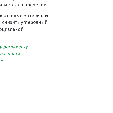
ирается со временем.
аботанные материалы,
я снизить углеродный
социальной
у регламенту
опасности
к»