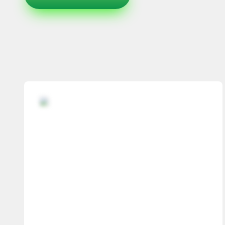
ПРОЕКТНЫЕ РЕШЕНИЯ ВОДОНЕПРОНИЦАЕМЫХ ПОК
ПРОЕКТНЫЕ РЕШЕНИЯ СПОРТИВНЫХ ПЛОЩАДОК
ПРОЕКТНЫЕ РЕШЕНИЯ ДЕТСКИХ ПЛОЩАДОК
ПРОЕКТНЫЕ РЕШЕНИЯ ПРОФЕССИОНАЛЬНЫХ БЕГОВ
Решение компании “Экополис” под Приказ №1134
Антискользящее покрытие для бассейна
Водонепроницаемые покрытия
Покрытие для отмостки
Покрытие для эксплуатируемой кровли