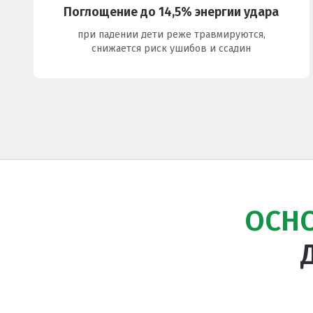
Поглощение до 14,5% энергии удара
Покрытия детских площадок
при падении дети реже травмируются,
Покрытия для беговых дорожек
снижается риск ушибов и ссадин
Покрытия для спортивных площадок
Универсальные антискользящие покрытия
Искусственная трава
Резиновая брусчатка
Резиновая плитка
Резиновый бордюр
ОСН
Рулонное резиновое покрытие
Каменный ковер