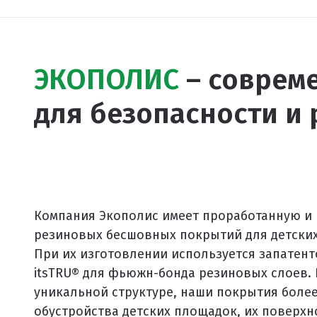
Спортивное оборудование
Резиновое покрытие
ЭКОПОЛИС
– соврем
Резиновое покрытие ECO SPORT STANDART
Резиновое покрытие Eco Tech
для безопасности и 
Резиновое покрытие Eco Running System
Резиновое покрытие ECO SANDWICH
Компания Экополис имеет проработанную и
резиновых бесшовных покрытий для детских
При их изготовлении используется запатен
itsTRU® для фьюжн-бонда резиновых слоев. 
уникальной структуре, наши покрытия боле
обустройства детских площадок, их поверхн