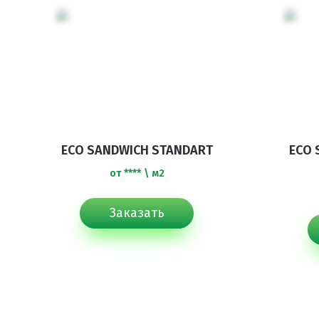
Пигменты порошковые
Резиновая крошка
Клей
Наборы для самостоятельной укладки
Цветная окрашенная крошка Eco Color Mill
ECO SANDWICH STANDART
ECO 
Цветная окрашенная крошка EPDM
от **** \ м2
Черная SBR крошка
TPV крошка
Заказать
Оборудование для укладки
Детские городки
Игровое оборудование для площадок
Придомовое оборудование