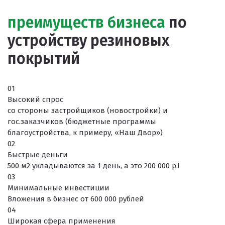
Клей
преимуществ бизнеса
по
Наборы для самостоятельной укладки
устройству резиновых
Цветная окрашенная крошка Eco Color Mill
покрытий
Цветная окрашенная крошка EPDM
Черная SBR крошка
01
Высокий спрос
TPV крошка
со стороны застройщиков (новостройки) и
гос.заказчиков (бюджетные программы
Оборудование для укладки
благоустройства, к примеру, «Наш Двор»)
Детские городки
02
Быстрые деньги
Игровое оборудование для площадок
500 м2 укладываются за 1 день, а это 200 000 р.!
Придомовое оборудование
03
Минимальные инвестиции
Спортивное оборудование
Вложения в бизнес от 600 000 рублей
04
Резиновое покрытие
Широкая сфера применения