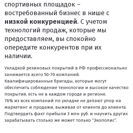
спортивных площадок –
Покрытия для беговых дорожек
востребованный бизнес в нише с
Покрытия для спортивных площадок
низкой конкуренцией
. С учетом
технологий продаж, которые мы
Универсальные антискользящие покрытия
предоставляем, вы спокойно
Искусственная трава
опередите конкурентов при их
Резиновая брусчатка
наличии.
Резиновая плитка
Укладкой резиновых покрытий в РФ профессионально
Резиновый бордюр
занимается всего 50-70 компаний.
Квалифицированные бригады, которые могут
Рулонное резиновое покрытие
обеспечить соблюдение технологии и высокое качество
Каменный ковер
покрытия, есть не в каждом городе и регионе.
76% из всех компаний по укладке не делают упор на
маркетинг и продажи, выживая от клиента до клиента.
Подтвердить факт прибыли 3 млн руб. и научить других
зарабатывать столько же может только “Экополис”.
Пигменты порошковые
Резиновая крошка