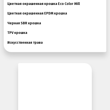
Цветная окрашенная крошка Eco Color Mill
Покрытия детских площадок
Цветная окрашенная EPDM крошка
Покрытия для беговых дорожек
Черная SBR крошка
Покрытия для спортивных площадок
Универсальные антискользящие покрытия
TPV крошка
Искусственная трава
Искусственная трава
Резиновая брусчатка
Резиновая плитка
Резиновый бордюр
Рулонное резиновое покрытие
Каменный ковер
Пигменты порошковые