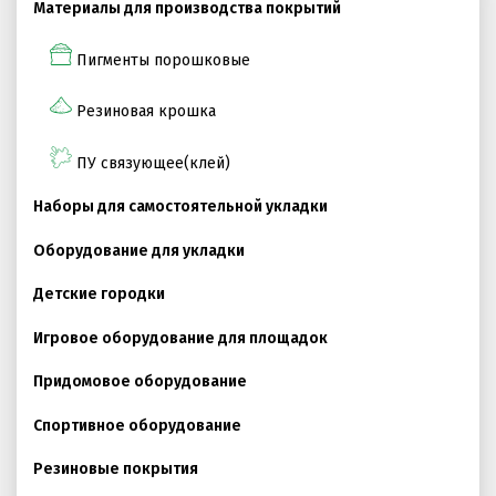
Материалы для производства покрытий
Пигменты порошковые
ПРОЕКТНЫЕ РЕШЕНИЯ ВОДОНЕПРОНИЦАЕМЫХ
ПОКРЫТИЙ
Резиновая крошка
ПРОЕКТНЫЕ РЕШЕНИЯ СПОРТИВНЫХ ПЛОЩАДОК
ПРОЕКТНЫЕ РЕШЕНИЯ ДЕТСКИХ ПЛОЩАДОК
ПУ связующее(клей)
ПРОЕКТНЫЕ РЕШЕНИЯ ПРОФЕССИОНАЛЬНЫХ БЕГОВЫХ
Наборы для самостоятельной укладки
ДОРОЖЕК
Оборудование для укладки
Решение компании “Экополис” под Приказ №1134
Детские городки
Игровое оборудование для площадок
Антискользящее покрытие для бассейна
Придомовое оборудование
Водонепроницаемые покрытия
Спортивное оборудование
Покрытие для отмостки
Резиновые покрытия
Покрытие для эксплуатируемой кровли