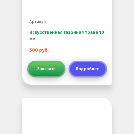
Резиновая крошка
Клей
Артикул:
Наборы для самостоятельной укладки
Искусственная газонная трава 10
мм
Цветная окрашенная крошка Eco Color Mill
Цветная окрашенная крошка EPDM
500 руб.
Черная SBR крошка
Заказать
Подробнее
TPV крошка
Оборудование для укладки
Детские городки
Игровое оборудование для площадок
Придомовое оборудование
Спортивное оборудование