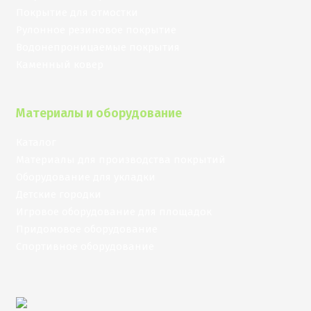
Покрытие для отмостки
Рулонное резиновое покрытие
Водонепроницаемые покрытия
Каменный ковер
Материалы и оборудование
Каталог
Материалы для производства покрытий
Оборудование для укладки
Детские городки
Игровое оборудование для площадок
Придомовое оборудование
Спортивное оборудование