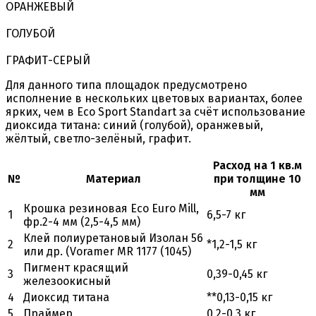
ОРАНЖЕВЫЙ
ГОЛУБОЙ
ГРАФИТ-СЕРЫЙ
Для данного типа площадок предусмотрено
исполнение в нескольких цветовых вариантах, более
ярких, чем в Eco Sport Standart за счёт использование
диоксида титана: синий (голубой), оранжевый,
жёлтый, светло-зелёный, графит.
Расход на 1 кв.м
№
Материал
при толщине 10
мм
Крошка резиновая Eco Euro Mill,
1
6,5-7 кг
фр.2-4 мм (2,5-4,5 мм)
Клей полиуретановый Изолан 56
2
*1,2-1,5 кг
или др. (Voramer MR 1177 (1045)
Пигмент красящий
3
0,39-0,45 кг
железоокисный
4
Диоксид титана
**0,13-0,15 кг
5
Праймер
0,2-0,3 кг