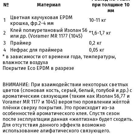
№
Материал
при толщине 10
мм
Цветная каучуковая EPDM
1
10-11 кг
крошка, фр.2-4 мм
Клей полиуретановый Изолан 56
2
*1,6-1,7 кг
или др. (Voramer MR 1177 (1045)
3
Праймер
0,2 кг
4
Нефрас для праймера
0,05 кг
* в зависимости от времени года, температуры,
влажности воздуха
Покрытие Eco EPDM в разрезе
ВНИМАНИЕ:
При взаимодействии некоторых светлых
цветов (слоновая кость, серый, белый, голубой и др.) с
ароматическим связующим (таким как Изолан 56,77 и
Voramer MR 1177 и 1045) вероятно проявлении жёлтой
плёнки сверху покрытия. Это происходит из-за
особенностей ароматического клея. Спустя сезон
после эксплуатации данная «желтизна» будет сходить.
Для отсутствия данного эффекта возможно
использование алифатического связующего.