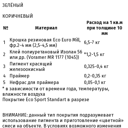
ЗЕЛЁНЫЙ
КОРИЧНЕВЫЙ
Расход на 1 кв.м
№
Материал
при толщине 10
мм
Крошка резиновая Eco Euro Mill,
1
6,5-7 кг
фр.2-4 мм (2,5-4,5 мм)
Клей полиуретановый Изолан 56
2
*1,2-1,5 кг
или др. (Voramer MR 1177 (1045))
Пигмент красящий
3
0,325-0,4 кг
железоокисный
4
Праймер
0,2-0,35 кг
5
Нефрас для праймера
0,05-0,1 кг
* в зависимости от времени года, температуры,
влажности воздуха
Покрытие Eco Sport Standart в разрезе
ВНИМАНИЕ:
данный тип покрытия подразумевает
использование пигмента и приготовление «цветной»
смеси на объекте. В условиях возможного изменения