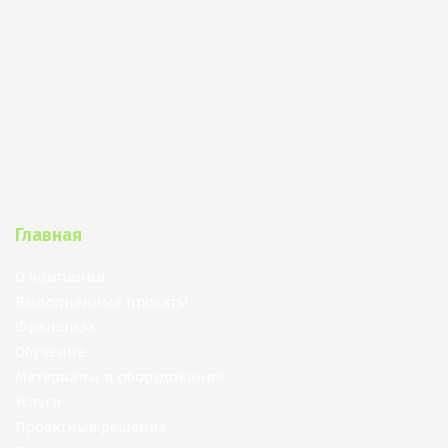
Покрытия детских площадок
Покрытия для беговых дорожек
Покрытия для спортивных площадок
Универсальные антискользящие покрытия
Искусственная трава
Резиновая брусчатка
Главная
Резиновая плитка
Резиновый бордюр
О компании
Выполненные проекты
Рулонное резиновое покрытие
Франшиза
Каменный ковер
Обучение
Материалы и оборудование
Услуги
Проектные решения
Пигменты порошковые