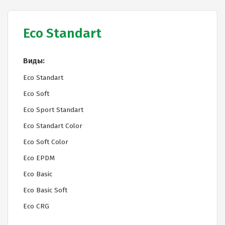
ПРОЕКТНЫЕ РЕШЕНИЯ ВОДОНЕПРОНИЦАЕМЫХ
Eco Standart
ПОКРЫТИЙ
ПРОЕКТНЫЕ РЕШЕНИЯ СПОРТИВНЫХ ПЛОЩАДОК
Виды:
ПРОЕКТНЫЕ РЕШЕНИЯ ДЕТСКИХ ПЛОЩАДОК
Eco Standart
ПРОЕКТНЫЕ РЕШЕНИЯ ПРОФЕССИОНАЛЬНЫХ БЕГОВЫХ
Eco Soft
ДОРОЖЕК
Eco Sport Standart
Решение компании “Экополис” под Приказ №1134
Eco Standart Color
Eco Soft Color
Eco EPDM
Антискользящее покрытие для бассейна
Eco Basic
Водонепроницаемые покрытия
Eco Basic Soft
Покрытие для отмостки
Eco CRG
Покрытие для эксплуатируемой кровли