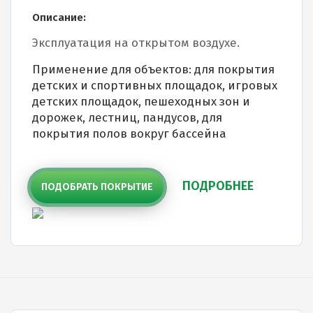
Покрытия детских площадок
Описание:
Покрытия для беговых дорожек
Эксплуатация на открытом воздухе.
Покрытия для спортивных площадок
Применение для объектов: для покрытия
детских и спортивных площадок, игровых
Универсальные антискользящие покрытия
детских площадок, пешеходных зон и
Искусственная трава
дорожек, лестниц, пандусов, для
покрытия полов вокруг бассейна
Резиновая брусчатка
Резиновая плитка
ПОДРОБНЕЕ
ПОДОБРАТЬ ПОКРЫТИЕ
Резиновый бордюр
Рулонное резиновое покрытие
Каменный ковер
Пигменты порошковые