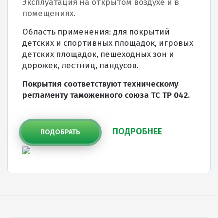
Эксплуатация на открытом воздухе и в
Резиновое покрытие
помещениях.
Резиновое покрытие ECO SPORT STANDART
Область применения: для покрытий
детских и спортивных площадок, игровых
Резиновое покрытие Eco Tech
детских площадок, пешеходных зон и
Резиновое покрытие Eco Running System
дорожек, лестниц, пандусов.
Резиновое покрытие ECO SANDWICH
Покрытия соответствуют техническому
регламенту таможенного союза ТС ТР 042.
ПОДРОБНЕЕ
ПОДОБРАТЬ
Клиенты и отзывы