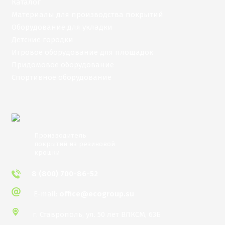
Каталог
Материалы для производства покрытий
Оборудование для укладки
Детские городки
Игровое оборудование для площадок
Придомовое оборудование
Спортивное оборудование
Производитель
покрытий из резиновой
крошки
8 (800) 700-86-52
E-mail:
office@ecogroup.su
г. Ставрополь,
​ул. 50 лет ВЛКСМ, 63Б