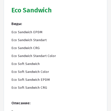
Резиновая крошка
Eco Sandwich
Клей
Наборы для самостоятельной укладки
Виды:
Eco Sandwich EPDM
Цветная окрашенная крошка Eco Color Mill
Eco Sandwich Standart
Цветная окрашенная крошка EPDM
Eco Sandwich CRG
Черная SBR крошка
Eco Sandwich Standart Color
TPV крошка
Eco Soft Sandwich
Оборудование для укладки
Eco Soft Sandwich Color
Детские городки
Eco Soft Sandwich EPDM
Игровое оборудование для площадок
Eco Soft Sandwich CRG
Придомовое оборудование
Спортивное оборудование
Описание: