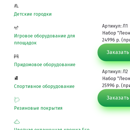
Покрытия детских площадок
Детские городки
Покрытия для беговых дорожек
Артикул: Л1
Покрытия для спортивных площадок
Набор "Леон
Игровое оборудование для
24996 р. (п
Универсальные антискользящие покрытия
площадок
Заказать
Искусственная трава
Резиновая брусчатка
Придомовое оборудование
Артикул: Л2
Резиновая плитка
Набор "Леон
25996 р. (п
Резиновый бордюр
Спортивное оборудование
Рулонное резиновое покрытие
Заказать
Каменный ковер
Резиновые покрытия
Цветная окрашенная крошка Eco