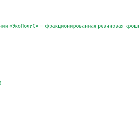
нии «ЭкоПолиС» — фракционированная резиновая крошк
3