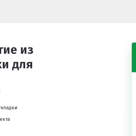
ие из
и для
:
укладки
екта