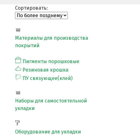
Сортировать:
ПРОЕКТНЫЕ РЕШЕНИЯ ВОДОНЕПРОНИЦАЕМЫХ ПОК
ПРОЕКТНЫЕ РЕШЕНИЯ СПОРТИВНЫХ ПЛОЩАДОК
Материалы для производства
покрытий
ПРОЕКТНЫЕ РЕШЕНИЯ ДЕТСКИХ ПЛОЩАДОК
ПРОЕКТНЫЕ РЕШЕНИЯ ПРОФЕССИОНАЛЬНЫХ БЕГОВ
Пигменты порошковые
Резиновая крошка
Решение компании “Экополис” под Приказ №1134
ПУ связующее(клей)
Наборы для самостоятельной
Антискользящее покрытие для бассейна
укладки
Водонепроницаемые покрытия
Покрытие для отмостки
Оборудование для укладки
Покрытие для эксплуатируемой кровли