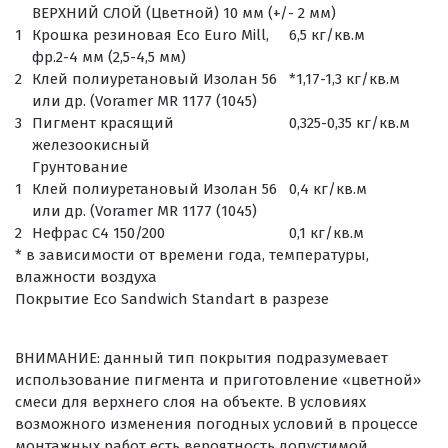
ВЕРХНИЙ СЛОЙ (Цветной) 10 мм (+/- 2 мм)
1
Крошка резиновая Eco Euro Mill,
6,5 кг/кв.м
фр.2-4 мм (2,5-4,5 мм)
2
Клей полиуретановый Изолан 56
*1,17-1,3 кг/кв.м
или др. (Voramer MR 1177 (1045)
3
Пигмент красящий
0,325-0,35 кг/кв.м
железоокисный
Грунтование
1
Клей полиуретановый Изолан 56
0,4 кг/кв.м
или др. (Voramer MR 1177 (1045)
2
Нефрас С4 150/200
0,1 кг/кв.м
* в зависимости от времени года, температуры,
влажности воздуха
Покрытие Eco Sandwich Standart в разрезе
ВНИМАНИЕ:
данный тип покрытия подразумевает
использование пигмента и приготовление «цветной»
смеси для верхнего слоя на объекте. В условиях
возможного изменения погодных условий в процессе
монтажных работ есть вероятность допустимой