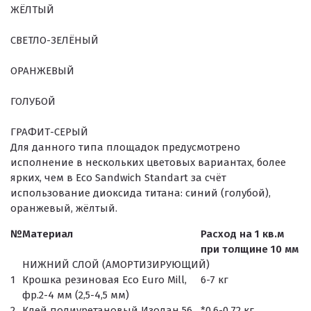
ЖЁЛТЫЙ
СВЕТЛО-ЗЕЛЁНЫЙ
ОРАНЖЕВЫЙ
ГОЛУБОЙ
ГРАФИТ-СЕРЫЙ
Для данного типа площадок предусмотрено
исполнение в нескольких цветовых вариантах, более
ярких, чем в Eco Sandwich Standart за счёт
использование диоксида титана: синий (голубой),
оранжевый, жёлтый.
№
Материал
Расход на 1 кв.м
при толщине 10 мм
НИЖНИЙ СЛОЙ (АМОРТИЗИРУЮЩИЙ)
1
Крошка резиновая Eco Euro Mill,
6-7 кг
фр.2-4 мм (2,5-4,5 мм)
2
Клей полиуретановый Изолан 56
*0,6-0,72 кг