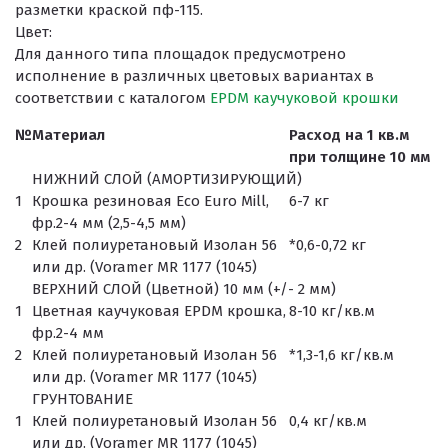
разметки краской пф-115.
Цвет:
Для данного типа площадок предусмотрено
исполнение в различных цветовых вариантах в
соответствии с каталогом
EPDM каучуковой крошки
№
Материал
Расход на 1 кв.м
при толщине 10 мм
НИЖНИЙ СЛОЙ (АМОРТИЗИРУЮЩИЙ)
1
Крошка резиновая Eco Euro Mill,
6-7 кг
фр.2-4 мм (2,5-4,5 мм)
2
Клей полиуретановый Изолан 56
*0,6-0,72 кг
или др. (Voramer MR 1177 (1045)
ВЕРХНИЙ СЛОЙ (Цветной) 10 мм (+/- 2 мм)
1
Цветная каучуковая EPDM крошка,
8-10 кг/кв.м
фр.2-4 мм
2
Клей полиуретановый Изолан 56
*1,3-1,6 кг/кв.м
или др. (Voramer MR 1177 (1045)
ГРУНТОВАНИЕ
1
Клей полиуретановый Изолан 56
0,4 кг/кв.м
или др. (Voramer MR 1177 (1045)