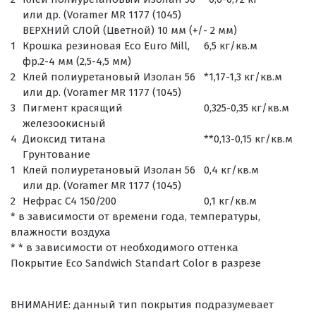
или др. (Voramer MR 1177 (1045)
ВЕРХНИЙ СЛОЙ (Цветной) 10 мм (+/- 2 мм)
1
Крошка резиновая Eco Euro Mill,
6,5 кг/кв.м
фр.2-4 мм (2,5-4,5 мм)
2
Клей полиуретановый Изолан 56
*1,17-1,3 кг/кв.м
или др. (Voramer MR 1177 (1045)
3
Пигмент красящий
0,325-0,35 кг/кв.м
железоокисный
4
Диоксид титана
**0,13-0,15 кг/кв.м
Грунтование
1
Клей полиуретановый Изолан 56
0,4 кг/кв.м
или др. (Voramer MR 1177 (1045)
2
Нефрас С4 150/200
0,1 кг/кв.м
* в зависимости от времени года, температуры,
влажности воздуха
* * в зависимости от необходимого оттенка
Покрытие Eco Sandwich Standart Color в разрезе
ВНИМАНИЕ:
данный тип покрытия подразумевает