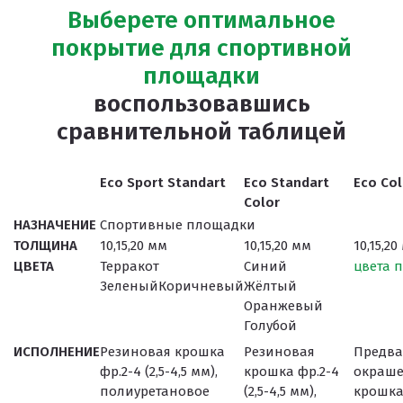
Выберете оптимальное
покрытие для спортивной
площадки
воспользовавшись
сравнительной таблицей
Eco Sport Standart
Eco Standart
Eco Col
Color
НАЗНАЧЕНИЕ
Спортивные площадки
ТОЛЩИНА
10,15,20 мм
10,15,20 мм
10,15,20
ЦВЕТА
Терракот
Синий
цвета п
ЗеленыйКоричневый
Жёлтый
Оранжевый
Голубой
ИСПОЛНЕНИЕ
Резиновая крошка
Резиновая
Предва
фр.2-4 (2,5-4,5 мм),
крошка фр.2-4
окраш
полиуретановое
(2,5-4,5 мм),
крошка