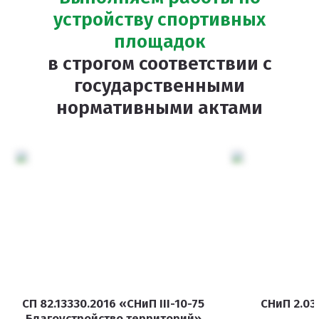
устройству спортивных
площадок
в строгом соответствии с
государственными
нормативными актами
СП 82.13330.2016 «СНиП III-10-75
СНиП 2.03
Благоустройство территорий»