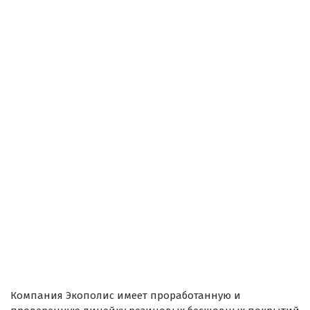
Резиновое покрытие ECO SPORT STANDART
Резиновое покрытие Eco Tech
Резиновое покрытие Eco Running System
Резиновое покрытие ECO SANDWICH
Клиенты и отзывы
Компания Экополис имеет проработанную и