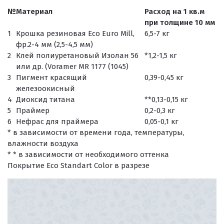
№
Материал
Расход на 1 кв.м
при толщине 10 мм
1
Крошка резиновая Eco Euro Mill,
6,5-7 кг
фр.2-4 мм (2,5-4,5 мм)
2
Клей полиуретановый Изолан 56
*1,2-1,5 кг
или др. (Voramer MR 1177 (1045)
3
Пигмент красящий
0,39-0,45 кг
железоокисный
4
Диоксид титана
**0,13-0,15 кг
5
Праймер
0,2-0,3 кг
6
Нефрас для праймера
0,05-0,1 кг
* в зависимости от времени года, температуры,
влажности воздуха
* * в зависимости от необходимого оттенка
Покрытие Eco Standart Color в разрезе