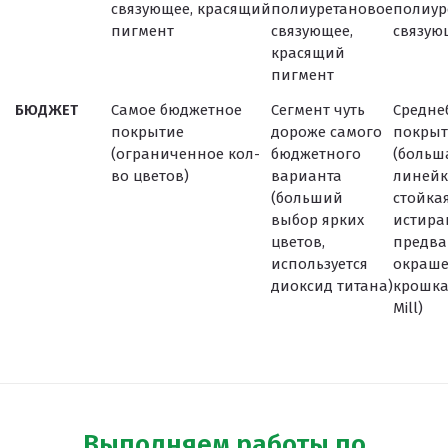
связующее, красящий
полиуретановое
полиур
пигмент
связующее,
связую
красящий
пигмент
БЮДЖЕТ
Самое бюджетное
Сегмент чуть
Средне
покрытие
дороже самого
покрыт
(ограниченное кол-
бюджетного
(больш
во цветов)
варианта
линейк
(больший
стойкая
выбор ярких
истир
цветов,
предва
используется
окраш
диоксид титана)
крошка 
Mill)
Выполняем работы по