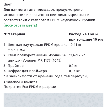
Цвет:
Для данного типа площадок предусмотрено
исполнение в различных цветовых вариантах в
соответствии с каталогом EPDM каучуковой крошки.
(посмотреть цвета)
№
Материал
Расход на 1 кв.м
при толщине 10 мм
1
Цветная каучуковая EPDM крошка,
10-11 кг
фр.2-4 мм
2
Клей полиуретановый Изолан 56
*1,6-1,7 кг
или др. (Voramer MR 1177 (1045)
3
Праймер
0,2 кг
4
Нефрас для праймера
0,05 кг
* в зависимости от времени года, температуры,
влажности воздуха
Покрытие Eco EPDM в разрезе