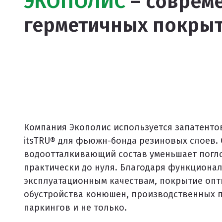
ЭКОПОЛИС
– соврем
Пигменты порошковые
герметичных покрыт
Резиновая крошка
Клей
Наборы для самостоятельной укладки
Цветная окрашенная крошка Eco Color Mill
Цветная окрашенная крошка EPDM
Черная SBR крошка
Компания Экополис используется запатент
itsTRU® для фьюжн-бонда резиновых слоев.
TPV крошка
водоотталкивающий состав уменьшает погл
Оборудование для укладки
практически до нуля. Благодаря функциона
Детские городки
эксплуатационным качествам, покрытие опт
обустройства конюшен, производственных п
Игровое оборудование для площадок
паркингов и не только.
Придомовое оборудование