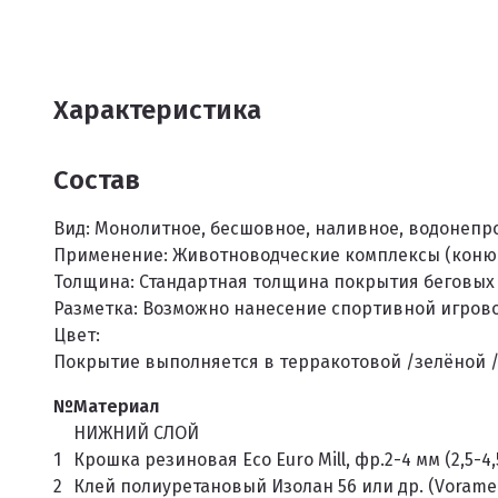
Клиенты и отзывы
Характеристика
Состав
Вид:
Монолитное, бесшовное, наливное, водонеп
Применение:
Животноводческие комплексы (конюш
Толщина:
Стандартная толщина покрытия беговых д
Разметка:
Возможно нанесение спортивной игрово
Цвет:
Покрытие выполняется в терракотовой /зелёной 
№
Материал
НИЖНИЙ СЛОЙ
1
Крошка резиновая Eco Euro Mill, фр.2-4 мм (2,5-4,
2
Клей полиуретановый Изолан 56 или др. (Voramer