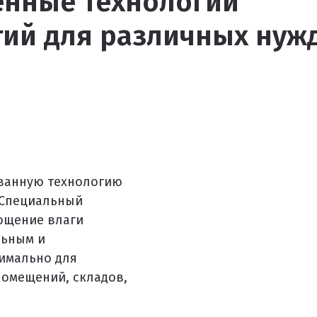
енные технологии
ий для различных нуж
ованную технологию
 Специальный
ощение влаги
льным и
имально для
омещений, складов,