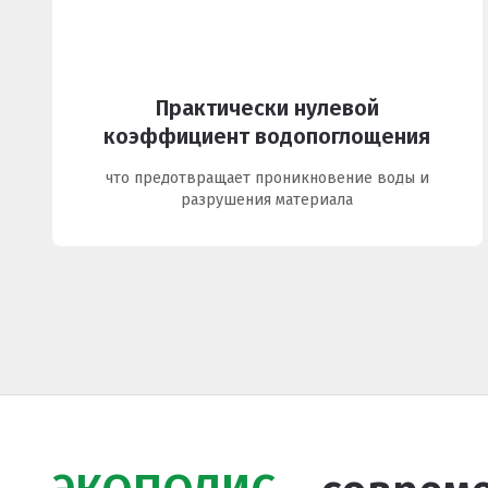
Покрытия детских площадок
Покрытия для беговых дорожек
Практически нулевой
Покрытия для спортивных площадок
коэффициент водопоглощения
Универсальные антискользящие покрытия
что предотвращает проникновение воды и
Искусственная трава
разрушения материала
Резиновая брусчатка
Резиновая плитка
Резиновый бордюр
Рулонное резиновое покрытие
Каменный ковер