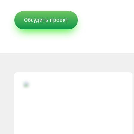
Обсудить проект
ПРОЕКТНЫЕ РЕШЕНИЯ ВОДОНЕПРОНИЦАЕМЫХ ПОК
ПРОЕКТНЫЕ РЕШЕНИЯ СПОРТИВНЫХ ПЛОЩАДОК
ПРОЕКТНЫЕ РЕШЕНИЯ ДЕТСКИХ ПЛОЩАДОК
ПРОЕКТНЫЕ РЕШЕНИЯ ПРОФЕССИОНАЛЬНЫХ БЕГОВ
Решение компании “Экополис” под Приказ №1134
Антискользящее покрытие для бассейна
Водонепроницаемые покрытия
Покрытие для отмостки
Покрытие для эксплуатируемой кровли