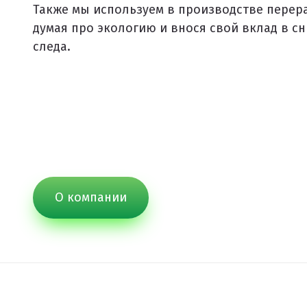
Также мы используем в производстве перер
Спортивное оборудование
думая про экологию и внося свой вклад в с
следа.
Резиновое покрытие
Резиновое покрытие ECO SPORT STANDART
Резиновое покрытие Eco Tech
Резиновое покрытие Eco Running System
Резиновое покрытие ECO SANDWICH
О компании