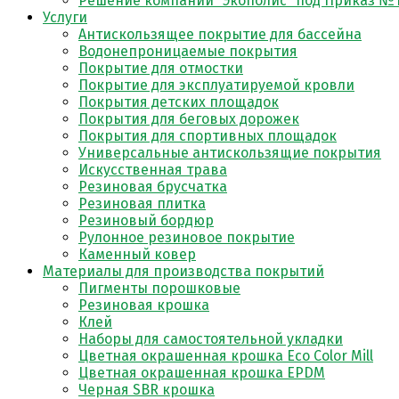
Решение компании “Экополис” под Приказ №1
Услуги
Антискользящее покрытие для бассейна
Водонепроницаемые покрытия
Покрытие для отмостки
Покрытие для эксплуатируемой кровли
Покрытия детских площадок
Покрытия для беговых дорожек
Покрытия для спортивных площадок
Универсальные антискользящие покрытия
Искусственная трава
Резиновая брусчатка
Резиновая плитка
Резиновый бордюр
Рулонное резиновое покрытие
Каменный ковер
Материалы для производства покрытий
Пигменты порошковые
Резиновая крошка
Клей
Наборы для самостоятельной укладки
Цветная окрашенная крошка Eco Color Mill
Цветная окрашенная крошка EPDM
Черная SBR крошка