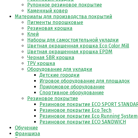
Рулонное резиновое покрытие
Каменный ковер
Материалы для производства покрытий
Пигменты порошковые
Резиновая крошка
Клей
Наборы для самостоятельной укладки
Цветная окрашенная крошка Eco Color Mill
Цветная окрашенная крошка EPDM
Черная SBR крошка
TPV крошка
Оборудование для укладки
Детские городки
Игровое оборудование для площадок
Придомовое оборудование
Спортивное оборудование
Резиновое покрытие
Резиновое покрытие ECO SPORT STANDA
Резиновое покрытие Eco Tech
Резиновое покрытие Eco Running System
Резиновое покрытие ECO SANDWICH
Обучение
Франшиза