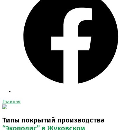
Главная
Типы покрытий производства
“Экополис”
в Жуковском