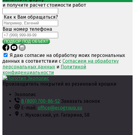
и получите расчет стоимости работ
Как к Вам обращаться?
Ваш номер телефона
ПОДБОР ПОД ОБЪЕКТ
Я даю согласие на обработку моих персональных
данных в соответствии с
Согласием на обработку
персональных данных
и
Политикой
конфиденциальности
Производитель покрытий из резиновой крошки
Экополис
8 (800) 700-86-52
Заказать звонок
E-mail:
office@ecogroup.su
г. Жуковский,
ул. Гагарина, 58