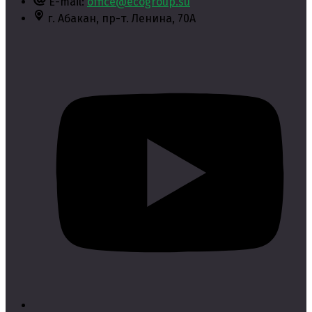
E-mail:
office@ecogroup.su
г. Абакан,
пр-т. Ленина, 70А