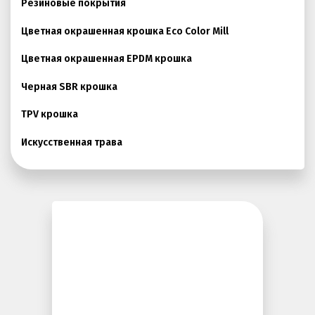
Резиновые покрытия
Покрытия детских площадок
Цветная окрашенная крошка Eco Color Mill
Покрытия для беговых дорожек
Цветная окрашенная EPDM крошка
Покрытия для спортивных площадок
Черная SBR крошка
Универсальные антискользящие покрытия
TPV крошка
Искусственная трава
Резиновая брусчатка
Искусственная трава
Резиновая плитка
Резиновый бордюр
Рулонное резиновое покрытие
Каменный ковер
Пигменты порошковые