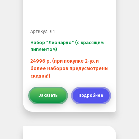
Резиновая крошка
Клей
Наборы для самостоятельной укладки
Артикул: Л1
Цветная окрашенная крошка Eco Color Mill
Набор "Леонардо" (с красящим
пигментом)
Цветная окрашенная крошка EPDM
24996 р. (при покупке 2-ух и
Черная SBR крошка
более наборов предусмотрены
TPV крошка
скидки!)
Оборудование для укладки
Заказать
Подробнее
Детские городки
Игровое оборудование для площадок
Придомовое оборудование
Спортивное оборудование