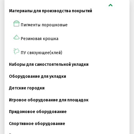
Материалы для производства покрытий
ПРОЕКТНЫЕ РЕШЕНИЯ ВОДОНЕПРОНИЦАЕМЫХ
ПОКРЫТИЙ
Пигменты порошковые
ПРОЕКТНЫЕ РЕШЕНИЯ СПОРТИВНЫХ ПЛОЩАДОК
Резиновая крошка
ПРОЕКТНЫЕ РЕШЕНИЯ ДЕТСКИХ ПЛОЩАДОК
ПУ связующее(клей)
ПРОЕКТНЫЕ РЕШЕНИЯ ПРОФЕССИОНАЛЬНЫХ БЕГОВЫХ
ДОРОЖЕК
Наборы для самостоятельной укладки
Решение компании “Экополис” под Приказ №1134
Оборудование для укладки
Детские городки
Антискользящее покрытие для бассейна
Игровое оборудование для площадок
Водонепроницаемые покрытия
Придомовое оборудование
Покрытие для отмостки
Спортивное оборудование
Покрытие для эксплуатируемой кровли