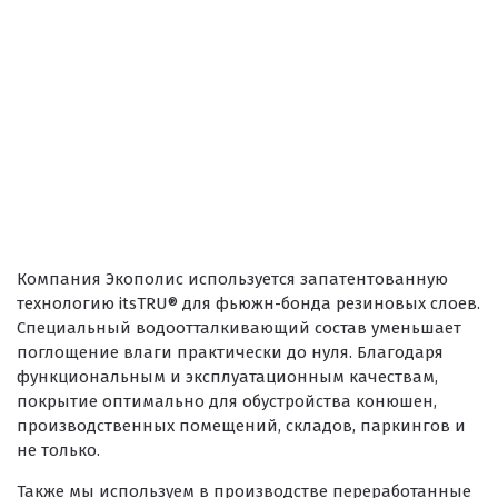
Клей
Наборы для самостоятельной укладки
Цветная окрашенная крошка Eco Color Mill
Цветная окрашенная крошка EPDM
Черная SBR крошка
TPV крошка
Оборудование для укладки
Компания Экополис используется запатентованную
Детские городки
технологию itsTRU® для фьюжн-бонда резиновых слоев.
Специальный водоотталкивающий состав уменьшает
Игровое оборудование для площадок
поглощение влаги практически до нуля. Благодаря
Придомовое оборудование
функциональным и эксплуатационным качествам,
покрытие оптимально для обустройства конюшен,
Спортивное оборудование
производственных помещений, складов, паркингов и
не только.
Резиновое покрытие
Также мы используем в производстве переработанные