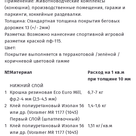
Применение:
Животноводческие комплексы
(конюшни), производственные помещения, гаражи и
паркинги, хоккейные раздевалки.
Толщина:
Стандартная толщина покрытия беговых
дорожек 13 (+/- 2мм)
Разметка:
Возможно нанесение спортивной игровой
разметки краской пф-115.
Цвет:
Покрытие выполняется в терракотовой /зелёной /
коричневой цветовой гамме
№
Материал
Расход на 1 кв.м
при толщине 10 мм
НИЖНИЙ СЛОЙ
1
Крошка резиновая Eco Euro Mill,
6,7-7 кг
фр.2-4 мм (2,5-4,5 мм)
2
Клей полиуретановый Изолан 56
1,4-1,6 кг
или др. (Voramer MR 1177 (1045)
Первый СЛОЙ (шпатлевочный)
1
Клей полиуретановый Изолан 56
1,51 кг/кв.м
или др. (Voramer MR 1177 (1045)