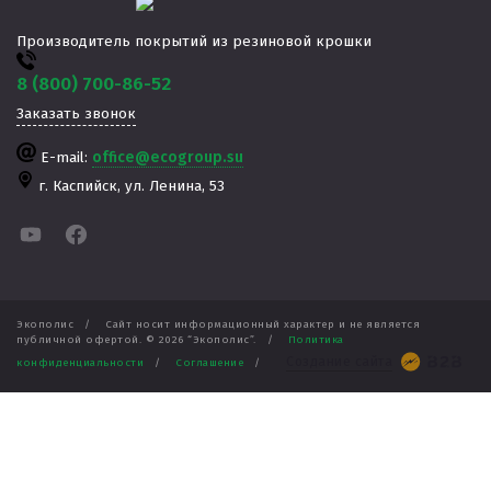
Производитель покрытий из резиновой крошки
8 (800) 700-86-52
Заказать звонок
E-mail:
office@ecogroup.su
г. Каспийск,
ул. Ленина, 53
Экополис
/
Сайт носит информационный характер и не является
публичной офертой. ©
2026
“Экополис”.
/
Политика
Создание сайта
конфиденциальности
/
Соглашение
/